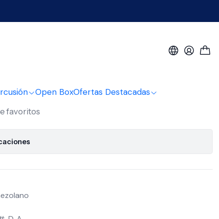
4Ch
as Cuatro Aquilla Nylgut
rcusión
Open Box
Ofertas Destacadas
de favoritos
icaciones
nezolano
#, D, A