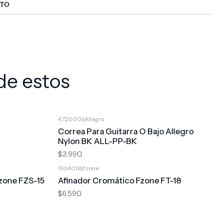
CTO
de estos
4720001
|
Allegro
W
Correa Para Guitarra O Bajo Allegro
Nylon BK ALL-PP-BK
$3.990
1934018
|
Fzone
Fzone FZS-15
Afinador Cromático Fzone FT-18
$6.590