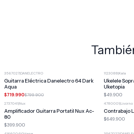
También
3567027
|
DANELECTRO
1123088
|
Kala
-10%
OFF
Guitarra Eléctrica Danelectro 64 Dark
Ukelele Sopr
Aqua
Uketopia
$719.990
$49.900
$799.900
2737041
|
Nux
4780001
|
Livorno
Amplificador Guitarra Portatil Nux Ac-
Contrabajo L
80
$649.900
$399.900
4166004
|
Gitane
3567022
|
DANELE