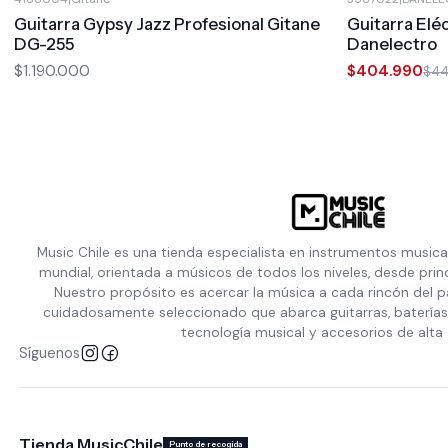
-10%
OFF
Guitarra Gypsy Jazz Profesional Gitane
Guitarra El
DG-255
Danelectro
$1.190.000
$404.990
$4
Music Chile es una tienda especialista en instrumentos musica
mundial, orientada a músicos de todos los niveles, desde prin
Nuestro propósito es acercar la música a cada rincón del p
cuidadosamente seleccionado que abarca guitarras, baterías,
tecnología musical y accesorios de alta 
Síguenos
Tienda MusicChile
Punto de recogida