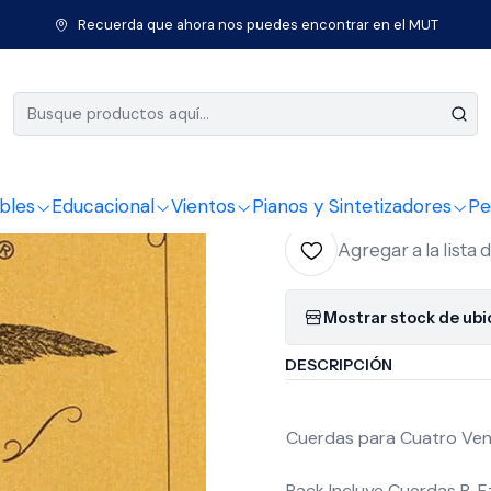
cio
Instrumentos de Cuerda
Set Cuerdas Cuatro Aquilla Nylgut 
Recuerda que ahora nos puedes encontrar en el MUT
|
Set Cuerd
4Ch
bles
Educacional
Vientos
Pianos y Sintetizadores
Pe
Agregar a la lista 
Mostrar stock de ub
DESCRIPCIÓN
Cuerdas para Cuatro Ve
Pack Incluye Cuerdas B, F