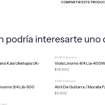
COMPARTIR ESTE PRODU
 podría interesarte uno 
4678001
|
Livorno
ano Kala Uketopia UK-
Viola Livorno 4/4 Lia-400
$119.900
4318004
|
Fzone
ivorno 3/4 Lib-500
Atril De Guitarra / Muralla 
$11.900
CTRO