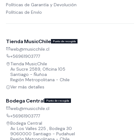
Políticas de Garantía y Devolución
Políticas de Envío
Tienda MusicChile
Punto de recogida
web@musicchile.cl
+56961903777
Tienda MusicChile
Av Sucre 2589, Oficina 105
Santiago - Ñuñoa
Región Metropolitana - Chile
Ver más detalles
Bodega Central
Punto de recogida
web@musicchile.cl
+56961903777
Bodega Central
Av. Los Valles 225 , Bodega 30
9060000 Santiago - Pudahuel
Región Metropolitana - Chile