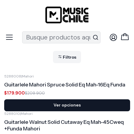
Recuerda que ahora nos puedes encontrar en el MUT
Inicio
Instrumentos de Cuerda
Ukeleles
Guitarlele
Guitarlele
Filtros
5288008
|
Mahori
-14%
OFF
Guitarlele Mahori Spruce Solid Eq Mah-16Eq Funda
$179.900
$209.900
Ver opciones
5288010
|
Mahori
Guitarlele Walnut Solid Cutaway Eq Mah-45Cweq
+Funda Mahori