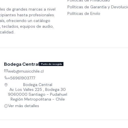
Políticas de Privacidad
Políticas de Garantía y Devoluc
les de grandes marcas a nivel
Políticas de Envío
cipiantes hasta profesionales.
aís, ofreciendo un catálogo
 teclados, equipos de audio,
calidad.
Bodega Central
Punto de recogida
web@musicchile.cl
+56961903777
Bodega Central
Av. Los Valles 225 , Bodega 30
9060000 Santiago - Pudahuel
Región Metropolitana - Chile
Ver más detalles