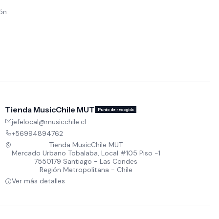
ión
Tienda MusicChile MUT
Punto de recogida
jefelocal@musicchile.cl
+56994894762
Tienda MusicChile MUT
Mercado Urbano Tobalaba, Local #105 Piso -1
7550179 Santiago - Las Condes
Región Metropolitana - Chile
Ver más detalles