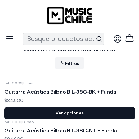
Recuerda que ahora nos puedes encontrar en el MUT
Inicio
Instrumentos de Cuerda
Guitarras
Guitarra acústica Metal
Guitarra acústica Metal
Filtros
5490003
|
Bilbao
Guitarra Acústica Bilbao BIL-38C-BK + Funda
$84.900
Ver opciones
5490001
|
Bilbao
Guitarra Acústica Bilbao BIL-38C-NT + Funda