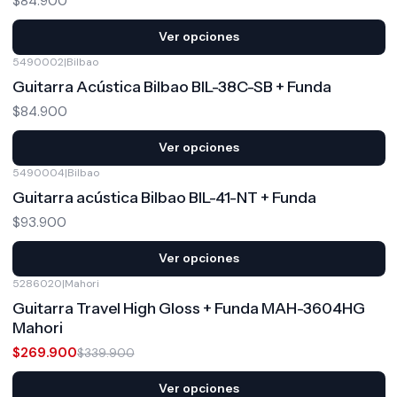
$84.900
Ver opciones
5490002
|
Bilbao
Guitarra Acústica Bilbao BIL-38C-SB + Funda
$84.900
Ver opciones
5490004
|
Bilbao
Guitarra acústica Bilbao BIL-41-NT + Funda
$93.900
Ver opciones
5286020
|
Mahori
-21%
OFF
Guitarra Travel High Gloss + Funda MAH-3604HG
Mahori
$269.900
$339.900
Ver opciones