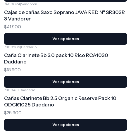
7400024
|
Vandoren
Cajas de cañas Saxo Soprano JAVA RED Nº SR303R
3 Vandoren
$41.900
Ver opciones
7300205
|
Daddario
Caña Clarinete Bb 3.0 pack 10 Rico RCA1030
Daddario
$18.900
Ver opciones
7300431
|
Daddario
Cañas Clarinete Bb 2.5 Organic Reserve Pack 10
ODCR1025 Daddario
$25.900
Ver opciones