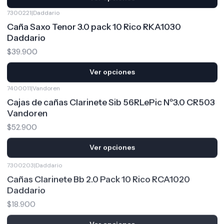
7300221
|
Daddario
Caña Saxo Tenor 3.0 pack 10 Rico RKA1030
Daddario
$39.900
Ver opciones
7400011
|
Vandoren
Cajas de cañas Clarinete Sib 56RLePic Nº3.0 CR503
Vandoren
$52.900
Ver opciones
7300203
|
Daddario
Cañas Clarinete Bb 2.0 Pack 10 Rico RCA1020
Daddario
$18.900
Ver opciones