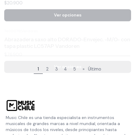
7400079
|
Vandoren
Abrazadera saxo alto DORADO-Envejec. -M/O- con
tapa plastic LC57AP Vandoren
$76.900
Ver opciones
1
2
3
4
5
»
Último
Music Chile es una tienda especialista en instrumentos
musicales de grandes marcas a nivel mundial, orientada a
músicos de todos los niveles, desde principiantes hasta