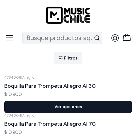
Recuerda que ahora nos puedes encontrar en el MUT
Inicio
Vientos
Accesorios Vientos
Accesorios Vientos
Filtros
4784006
|
Allegro
Boquilla Para Trompeta Allegro All3C
$10.900
Ver opciones
4784004
|
Allegro
Boquilla Para Trompeta Allegro All7C
$10.900