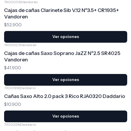
7400009
|
Vandoren
Cajas de cañas Clarinete Sib V.12 Nº3.5+ CR1935+
Vandoren
$52.900
Ver opciones
7400027
|
Vandoren
Cajas de cañas Saxo Soprano JaZZ Nº2.5 SR4025
Vandoren
$41.900
Ver opciones
7300199
|
Daddario
Cañas Saxo Alto 2.0 pack 3 Rico RJA0320 Daddario
$10.900
Ver opciones
7300328
|
Daddario