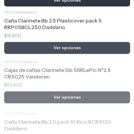
7300333
|
Daddario
Caña Clarinete Bb 2.5 Plasticover pack 5
RRP05BCL250 Daddario
$19.900
Ver opciones
7400010
|
Vandoren
Cajas de cañas Clarinete Sib 56RLePic Nº2.5
CR5025 Vandoren
$52.900
Ver opciones
7300204
|
Daddario
Caña Clarinete Bb 2.0 pack 10 Rico RCB1020
Daddario
$20.900
Ver opciones