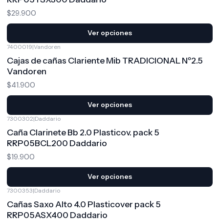
$29.900
Ver opciones
7400019
|
Vandoren
Cajas de cañas Clariente Mib TRADICIONAL Nº2.5
Vandoren
$41.900
Ver opciones
7300302
|
Daddario
Caña Clarinete Bb 2.0 Plasticov. pack 5
RRP05BCL200 Daddario
$19.900
Ver opciones
7300353
|
Daddario
Cañas Saxo Alto 4.0 Plasticover pack 5
RRP05ASX400 Daddario