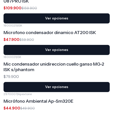
U87PRO ISK
$109.900
$159.900
Ver opciones
1600025
|
ISK
-20%
OFF
Microfono condensador dinamico AT200 ISK
$47.900
$59.900
Ver opciones
1600021
|
ISK
Mic condensador unidireccion cuello ganso MG-2
ISK s/phantom
$79.900
Ver opciones
2970007
|
Apextone
-10%
OFF
Micrófono Ambiental Ap-Sm320E
$44.900
$49.900