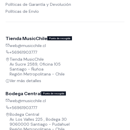
Políticas de Garantía y Devolución
Políticas de Envío
Tienda MusicChile
Punto de recogida
web@musicchile.cl
+56961903777
Tienda MusicChile
Av Sucre 2589, Oficina 105
Santiago - Ñuñoa
Región Metropolitana - Chile
Ver más detalles
Bodega Central
Punto de recogida
web@musicchile.cl
+56961903777
Bodega Central
Av. Los Valles 225 , Bodega 30
9060000 Santiago - Pudahuel
Región Metropolitana - Chile