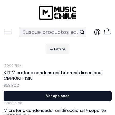
Recuerda que ahora nos puedes encontrar en el MUT
Inicio
Audio Pro
Micrófonos
Micrófonos Condensador
Micrófonos Condensador
Filtros
1600017
|
ISK
KIT Microfono condens uni-bi-omni-direccional
CM-10KIT ISK
$59.900
Ver opciones
1600015
|
ISK
-31%
OFF
Microfono condensador unidireccional + soporte