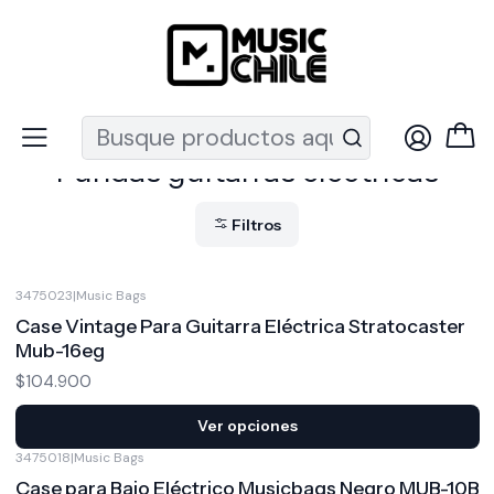
Recuerda que ahora nos puedes encontrar en el MUT
Inicio
Instrumentos de Cuerda
Guitarras
Fundas y Cases
Fundas guitarras eléctricas
Fundas guitarras eléctricas
Filtros
3475023
|
Music Bags
Case Vintage Para Guitarra Eléctrica Stratocaster
Mub-16eg
$104.900
Ver opciones
3475018
|
Music Bags
Case para Bajo Eléctrico Musicbags Negro MUB-10B