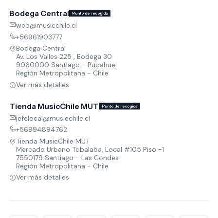
Bodega Central
Punto de recogida
web@musicchile.cl
+56961903777
Bodega Central
Av. Los Valles 225 , Bodega 30
9060000 Santiago - Pudahuel
Región Metropolitana - Chile
Ver más detalles
Tienda MusicChile MUT
Punto de recogida
jefelocal@musicchile.cl
+56994894762
Tienda MusicChile MUT
Mercado Urbano Tobalaba, Local #105 Piso -1
7550179 Santiago - Las Condes
Región Metropolitana - Chile
Ver más detalles