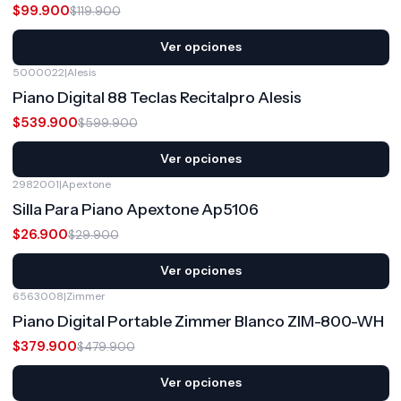
$99.900
$119.900
Ver opciones
5000022
|
Alesis
-10%
OFF
Piano Digital 88 Teclas Recitalpro Alesis
$539.900
$599.900
Ver opciones
2982001
|
Apextone
-10%
OFF
Silla Para Piano Apextone Ap5106
$26.900
$29.900
Ver opciones
6563008
|
Zimmer
-21%
OFF
Piano Digital Portable Zimmer Blanco ZIM-800-WH
$379.900
$479.900
Ver opciones