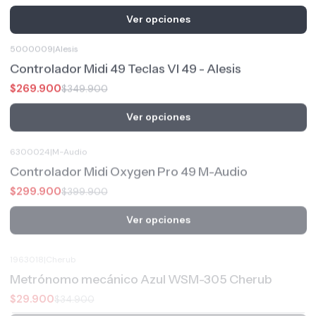
Ver opciones
5000009
|
Alesis
-23%
OFF
Controlador Midi 49 Teclas VI 49 - Alesis
$269.900
$349.900
Ver opciones
6300024
|
M-Audio
-25%
OFF
Controlador Midi Oxygen Pro 49 M-Audio
$299.900
$399.900
Ver opciones
1963018
|
Cherub
-14%
OFF
Metrónomo mecánico Azul WSM-305 Cherub
$29.900
$34.900
Ver opciones