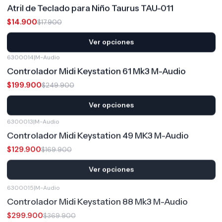
Atril de Teclado para Niño Taurus TAU-011
$14.900
$17.900
Ver opciones
6300014
|
M-Audio
-20%
OFF
Controlador Midi Keystation 61 Mk3 M-Audio
$199.900
$249.900
Ver opciones
6300013
|
M-Audio
-24%
OFF
Controlador Midi Keystation 49 MK3 M-Audio
$129.900
$169.900
Ver opciones
6300015
|
M-Audio
-19%
OFF
Controlador Midi Keystation 88 Mk3 M-Audio
$299.900
$369.900