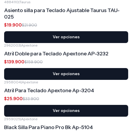
4884110
|
Taurus
-9%
OFF
Asiento silla para Teclado Ajustable Taurus TAU-
025
$19.900
$21.900
Ver opciones
2962003
|
Apextone
-13%
OFF
Atril Doble para Teclado Apextone AP-3232
$139.900
$159.900
Ver opciones
2958004
|
Apextone
-24%
OFF
Atril Para Teclado Apextone Ap-3204
$25.900
$33.900
Ver opciones
2959025
|
Apextone
-17%
OFF
Black Silla Para Piano Pro Bk Ap-5104