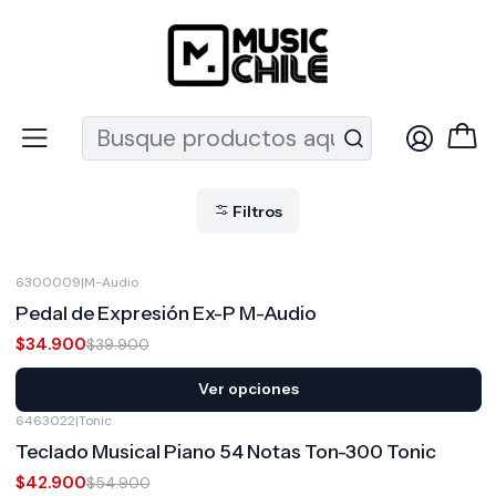
Recuerda que ahora nos puedes encontrar en el MUT
Inicio
Ofertas Destacadas
Teclados y Pianos Ofertas
Teclados y Pianos Ofertas
Filtros
6300009
|
M-Audio
-13%
OFF
Pedal de Expresión Ex-P M-Audio
$34.900
$39.900
Ver opciones
6463022
|
Tonic
-22%
OFF
Teclado Musical Piano 54 Notas Ton-300 Tonic
$42.900
$54.900