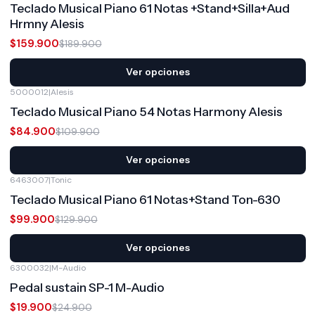
Teclado Musical Piano 61 Notas +Stand+Silla+Aud
Hrmny Alesis
$159.900
$189.900
Ver opciones
5000012
|
Alesis
-23%
OFF
Teclado Musical Piano 54 Notas Harmony Alesis
$84.900
$109.900
Ver opciones
6463007
|
Tonic
-23%
OFF
Teclado Musical Piano 61 Notas+Stand Ton-630
$99.900
$129.900
Ver opciones
6300032
|
M-Audio
-20%
OFF
Pedal sustain SP-1 M-Audio
$19.900
$24.900