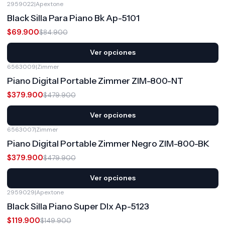
2959022
|
Apextone
-18%
OFF
Black Silla Para Piano Bk Ap-5101
$69.900
$84.900
Ver opciones
6563009
|
Zimmer
-21%
OFF
Piano Digital Portable Zimmer ZIM-800-NT
$379.900
$479.900
Ver opciones
6563007
|
Zimmer
-21%
OFF
Piano Digital Portable Zimmer Negro ZIM-800-BK
$379.900
$479.900
Ver opciones
2959029
|
Apextone
-20%
OFF
Black Silla Piano Super Dlx Ap-5123
$119.900
$149.900