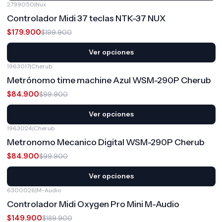
2799050
|
Nux
-10%
OFF
Controlador Midi 37 teclas NTK-37 NUX
$179.900
$199.900
Ver opciones
1963017
|
Cherub
-15%
OFF
Metrónomo time machine Azul WSM-290P Cherub
$84.900
$99.900
Ver opciones
1963024
|
Cherub
-15%
OFF
Metronomo Mecanico Digital WSM-290P Cherub
$84.900
$99.900
Ver opciones
6300026
|
M-Audio
-21%
OFF
Controlador Midi Oxygen Pro Mini M-Audio
$149.900
$189.900