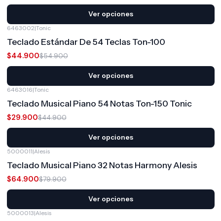
Ver opciones
6463002
|
Tonic
-18%
OFF
Teclado Estándar De 54 Teclas Ton-100
$44.900
$54.900
Ver opciones
6463016
|
Tonic
-33%
OFF
Teclado Musical Piano 54 Notas Ton-150 Tonic
$29.900
$44.900
Ver opciones
5000011
|
Alesis
-19%
OFF
Teclado Musical Piano 32 Notas Harmony Alesis
$64.900
$79.900
Ver opciones
5000013
|
Alesis
-16%
OFF