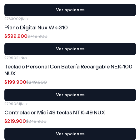
Ver opciones
2763002
|
Nux
-20%
OFF
Piano Digital Nux Wk-310
$599.900
$749.900
Ver opciones
2799021
|
Nux
-20%
OFF
Teclado Personal Con Batería Recargable NEK-100
NUX
$199.900
$249.900
Ver opciones
2799051
|
Nux
-12%
OFF
Controlador Midi 49 teclas NTK-49 NUX
$219.900
$249.900
Ver opciones