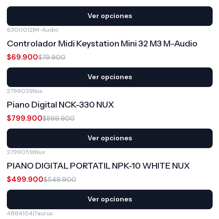
Ver opciones
6300012
|
M-Audio
-13%
OFF
Controlador Midi Keystation Mini 32 M3 M-Audio
$69.900
$79.900
Ver opciones
2799031
|
Nux
-11%
OFF
Piano Digital NCK-330 NUX
$799.900
$899.900
Ver opciones
2799059
|
Nux
-9%
OFF
PIANO DIGITAL PORTATIL NPK-10 WHITE NUX
$499.900
$549.900
Ver opciones
4884104
|
Taurus
-17%
OFF