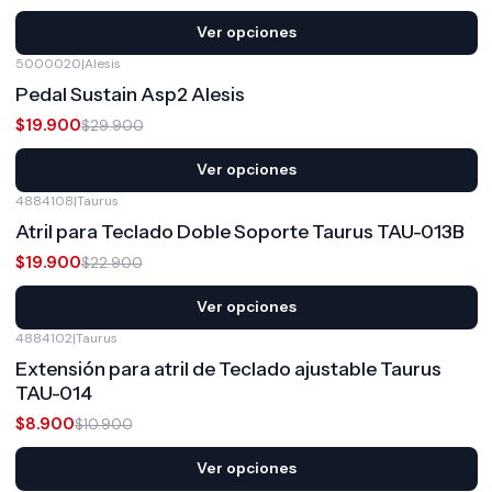
Ver opciones
5000020
|
Alesis
-33%
OFF
Pedal Sustain Asp2 Alesis
$19.900
$29.900
Ver opciones
4884108
|
Taurus
-13%
OFF
Atril para Teclado Doble Soporte Taurus TAU-013B
$19.900
$22.900
Ver opciones
4884102
|
Taurus
-18%
OFF
Extensión para atril de Teclado ajustable Taurus
TAU-014
$8.900
$10.900
Ver opciones