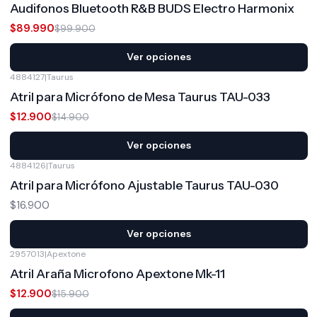
Audifonos Bluetooth R&B BUDS Electro Harmonix
$89.990
$99.900
Ver opciones
4884127
|
Taurus
-13%
OFF
Atril para Micrófono de Mesa Taurus TAU-033
$12.900
$14.900
Ver opciones
4884126
|
Taurus
Atril para Micrófono Ajustable Taurus TAU-030
$16.900
Ver opciones
2957013
|
Apextone
-19%
OFF
Atril Araña Microfono Apextone Mk-11
$12.900
$15.900