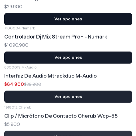
$29.900
Ver opciones
7100004
|
Numark
Controlador Dj Mix Stream Pro+ - Numark
$1.090.900
Ver opciones
6300019
|
M-Audio
-6%
OFF
Interfaz De Audio Mtrackduo M-Audio
$84.900
$89.900
Ver opciones
1918012
|
Cherub
Clip / Micrófono De Contacto Cherub Wcp-55
$5.900
Ver opciones