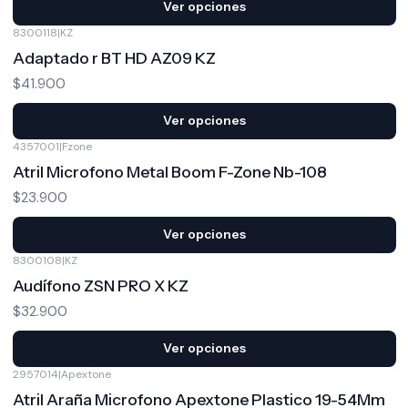
Ver opciones
8300118
|
KZ
Adaptado r BT HD AZ09 KZ
$41.900
Ver opciones
4357001
|
Fzone
Atril Microfono Metal Boom F-Zone Nb-108
$23.900
Ver opciones
8300108
|
KZ
Audífono ZSN PRO X KZ
$32.900
Ver opciones
2957014
|
Apextone
-10%
OFF
Atril Araña Microfono Apextone Plastico 19-54Mm