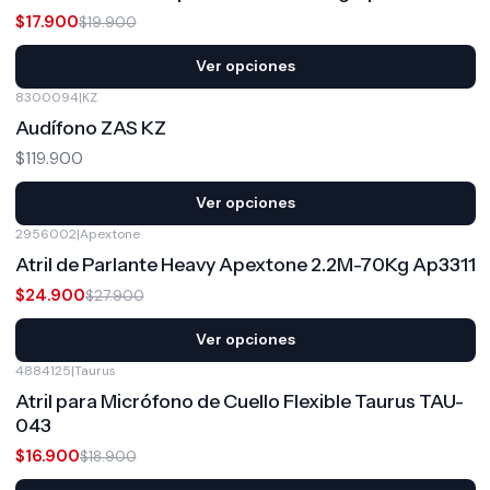
$17.900
$19.900
Ver opciones
8300094
|
KZ
Audífono ZAS KZ
$119.900
Ver opciones
2956002
|
Apextone
-11%
OFF
Atril de Parlante Heavy Apextone 2.2M-70Kg Ap3311
$24.900
$27.900
Ver opciones
4884125
|
Taurus
-11%
OFF
Atril para Micrófono de Cuello Flexible Taurus TAU-
043
$16.900
$18.900