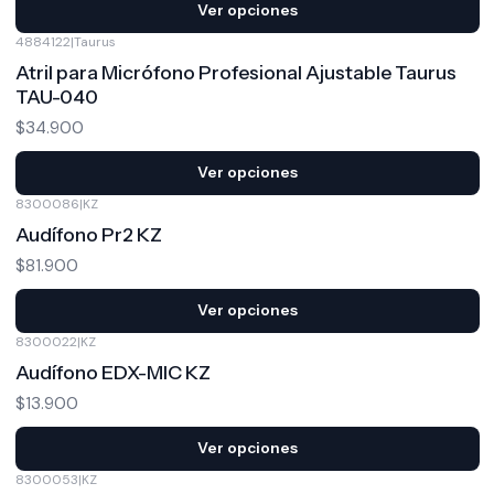
Ver opciones
4884122
|
Taurus
Atril para Micrófono Profesional Ajustable Taurus
TAU-040
$34.900
Ver opciones
8300086
|
KZ
Audífono Pr2 KZ
$81.900
Ver opciones
8300022
|
KZ
Audífono EDX-MIC KZ
$13.900
Ver opciones
8300053
|
KZ