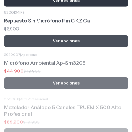
8300134
|
KZ
Repuesto Sin Micrófono Pin C KZ Ca
$6.900
Ver opciones
2970007
|
Apextone
-10%
OFF
Micrófono Ambiental Ap-Sm320E
$44.900
$49.900
Ver opciones
5500011
|
Alto Professional
-25%
OFF
Mezclador Análogo 5 Canales TRUEMIX 500 Alto
Profesional
$89.900
$119.900
Ver opciones