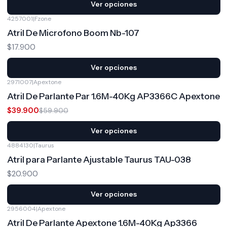
Ver opciones
4257001
|
Fzone
Atril De Microfono Boom Nb-107
$17.900
Ver opciones
2971007
|
Apextone
-33%
OFF
Atril De Parlante Par 1.6M-40Kg AP3366C Apextone
$39.900
$59.900
Ver opciones
4884130
|
Taurus
Atril para Parlante Ajustable Taurus TAU-038
$20.900
Ver opciones
2956004
|
Apextone
-10%
OFF
Atril De Parlante Apextone 1.6M-40Kg Ap3366