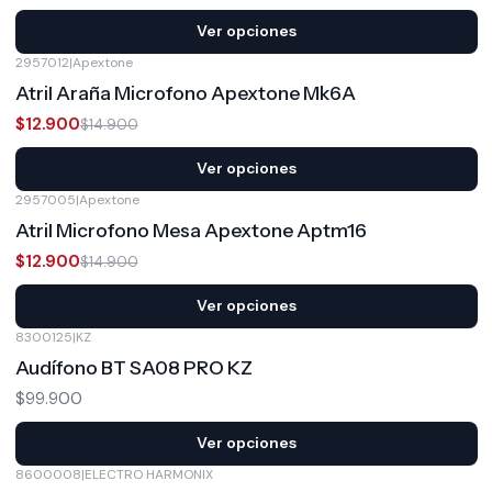
Ver opciones
2957012
|
Apextone
-13%
OFF
Atril Araña Microfono Apextone Mk6A
$12.900
$14.900
Ver opciones
2957005
|
Apextone
-13%
OFF
Atril Microfono Mesa Apextone Aptm16
$12.900
$14.900
Ver opciones
8300125
|
KZ
Audífono BT SA08 PRO KZ
$99.900
Ver opciones
8600008
|
ELECTRO HARMONIX
-10%
OFF