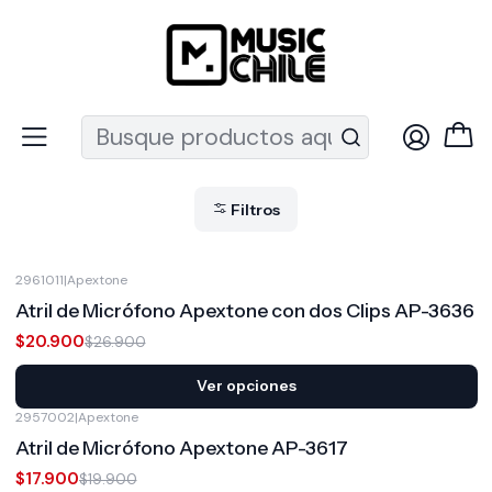
Recuerda que ahora nos puedes encontrar en el MUT
Inicio
Audio Pro
Audio Pro
Filtros
2961011
|
Apextone
-22%
OFF
Atril de Micrófono Apextone con dos Clips AP-3636
$20.900
$26.900
Ver opciones
2957002
|
Apextone
-10%
OFF
Atril de Micrófono Apextone AP-3617
$17.900
$19.900