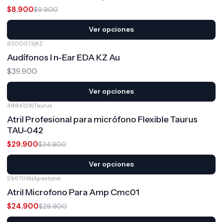
$8.900
$9.900
Ver opciones
8300073
|
KZ
Audífonos I n-Ear EDA KZ Au
$39.900
Ver opciones
4884124
|
Taurus
-14%
OFF
Atril Profesional para micrófono Flexible Taurus
TAU-042
$29.900
$34.900
Ver opciones
2957016
|
Apextone
-17%
OFF
Atril Microfono Para Amp Cmc01
$24.900
$29.900