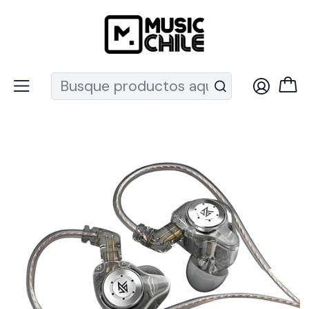
Recuerda que ahora nos puedes encontrar en el MUT
Inicio
Audio Pro
Audifonos
In-ear
Audífonos In-Ear EDX PRO-MIC KZ Au