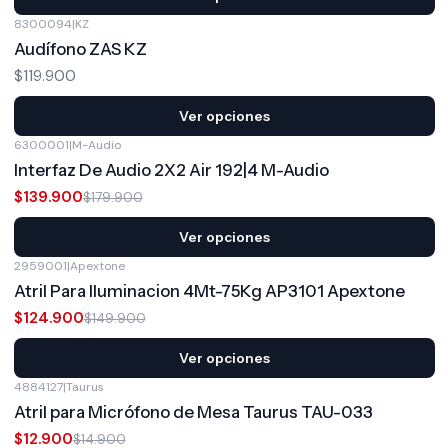
8300094
|
KZ
Audífono ZAS KZ
$119.900
Ver opciones
6300001
|
M-Audio
-22%
OFF
Interfaz De Audio 2X2 Air 192|4 M-Audio
$139.900
$179.900
Ver opciones
2959001
|
Apextone
-17%
OFF
Atril Para Iluminacion 4Mt-75Kg AP3101 Apextone
$124.900
$149.900
Ver opciones
4884127
|
Taurus
-13%
OFF
Atril para Micrófono de Mesa Taurus TAU-033
$12.900
$14.900