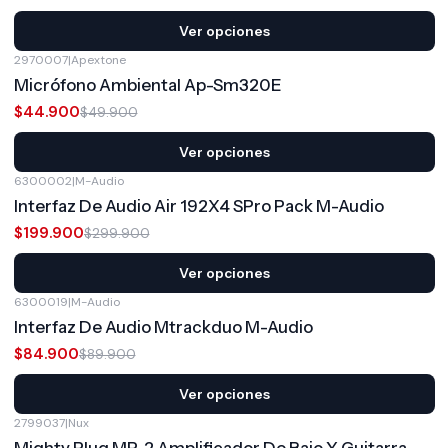
Ver opciones
2970007
|
Apextone
-10%
OFF
Micrófono Ambiental Ap-Sm320E
$44.900
$49.900
Ver opciones
6300002
|
M-Audio
-33%
OFF
Interfaz De Audio Air 192X4 SPro Pack M-Audio
$199.900
$299.900
Ver opciones
6300019
|
M-Audio
-6%
OFF
Interfaz De Audio Mtrackduo M-Audio
$84.900
$89.900
Ver opciones
2799037
|
Nux
-17%
OFF