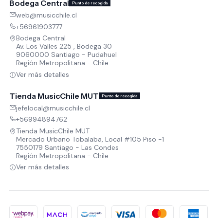
Bodega Central
Punto de recogida
web@musicchile.cl
+56961903777
Bodega Central
Av. Los Valles 225 , Bodega 30
9060000 Santiago - Pudahuel
Región Metropolitana - Chile
Ver más detalles
Tienda MusicChile MUT
Punto de recogida
jefelocal@musicchile.cl
+56994894762
Tienda MusicChile MUT
Mercado Urbano Tobalaba, Local #105 Piso -1
7550179 Santiago - Las Condes
Región Metropolitana - Chile
Ver más detalles