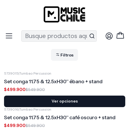
Recuerda que ahora nos puedes encontrar en el MUT
Inicio
Percusión
Congas
Congas
Filtros
5739015
|
Tumbao Percussion
-9%
OFF
Set conga 11.75 & 12.5xH30'' ébano + stand
$499.900
$549.900
Ver opciones
5739016
|
Tumbao Percussion
-9%
OFF
Set conga 11.75 & 12.5xH30'' café oscuro + stand
$499.900
$549.900