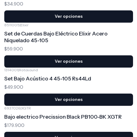
$34.900
Ver opciones
8511005
|
Elixir
Set de Cuerdas Bajo Eléctrico Elixir Acero
Niquelado 45-105
$59.900
Ver opciones
1314001
|
Rotosound
Set Bajo Acústico 4 45-105 Rs44Ld
$49.900
Ver opciones
6937026
|
XGTR
Bajo electrico Precission Black PB100-BK XGTR
$179.900