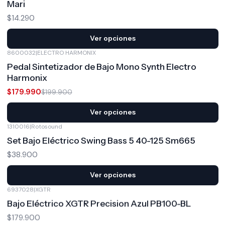
Mari
$14.290
Ver opciones
8600032
|
ELECTRO HARMONIX
-10%
OFF
Pedal Sintetizador de Bajo Mono Synth Electro
Harmonix
$179.990
$199.900
Ver opciones
1310016
|
Rotosound
Set Bajo Eléctrico Swing Bass 5 40-125 Sm665
$38.900
Ver opciones
6937028
|
XGTR
Bajo Eléctrico XGTR Precision Azul PB100-BL
$179.900