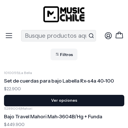
Recuerda que ahora nos puedes encontrar en el MUT
Inicio
Instrumentos de Cuerda
Bajos
Bajos
Filtros
1010055
|
La Bella
Set de cuerdas para bajo Labella Rx-s4a 40-100
$22.900
Ver opciones
5289004
|
Mahori
Bajo Travel Mahori Mah-3604B/Hg + Funda
$449.900