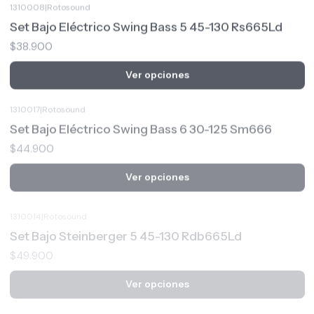
Set Bajo Eléctrico Swing Bass 5 45-130 Rs665Ld
$38.900
Ver opciones
1310017
|
Rotosound
Set Bajo Eléctrico Swing Bass 6 30-125 Sm666
$44.900
Ver opciones
1310014
|
Rotosound
Set Bajo Steinberger 5 45-130 Rdb665Ld
$49.900
Ver opciones
6937029
|
XGTR
Bajo Eléctrico XGTR Precision Rojo PB100-RD
$179.900