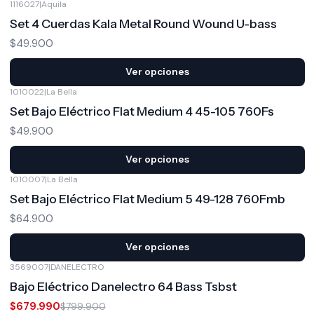
1116027
|
Aquila
Set 4 Cuerdas Kala Metal Round Wound U-bass
$49.900
Ver opciones
1010022
|
La Bella
Set Bajo Eléctrico Flat Medium 4 45-105 760Fs
$49.900
Ver opciones
1010007
|
La Bella
Set Bajo Eléctrico Flat Medium 5 49-128 760Fmb
$64.900
Ver opciones
3569007
|
DANELECTRO
-15%
OFF
Bajo Eléctrico Danelectro 64 Bass Tsbst
$679.990
$799.900