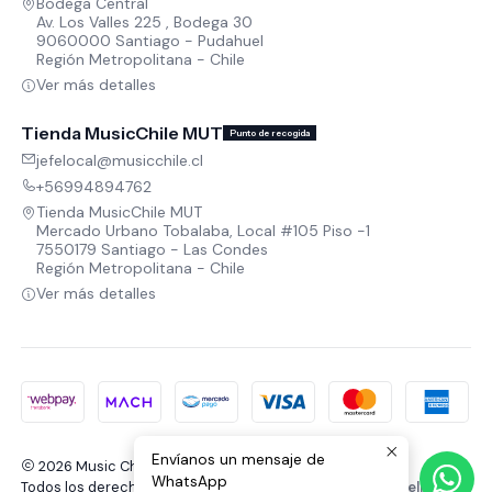
Bodega Central
Av. Los Valles 225 , Bodega 30
9060000 Santiago - Pudahuel
Región Metropolitana - Chile
Ver más detalles
Tienda MusicChile MUT
Punto de recogida
jefelocal@musicchile.cl
+56994894762
Tienda MusicChile MUT
Mercado Urbano Tobalaba, Local #105 Piso -1
7550179 Santiago - Las Condes
Región Metropolitana - Chile
Ver más detalles
Envíanos un mensaje de
2026 Music Chile.
WhatsApp
Todos los derechos reservados.
Desarrollado por Jumpseller
.