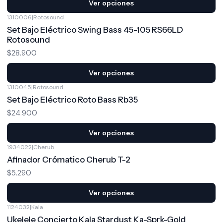
Ver opciones
1310006
|
Rotosound
Set Bajo Eléctrico Swing Bass 45-105 RS66LD
Rotosound
$28.900
Ver opciones
1310045
|
Rotosound
Set Bajo Eléctrico Roto Bass Rb35
$24.900
Ver opciones
1934022
|
Cherub
Afinador Crómatico Cherub T-2
$5.290
Ver opciones
1124032
|
Kala
-31%
OFF
Ukelele Concierto Kala Stardust Ka-Sprk-Gold