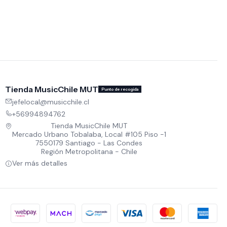
Tienda MusicChile MUT
Punto de recogida
jefelocal@musicchile.cl
+56994894762
Tienda MusicChile MUT
Mercado Urbano Tobalaba, Local #105 Piso -1
7550179 Santiago - Las Condes
Región Metropolitana - Chile
Ver más detalles