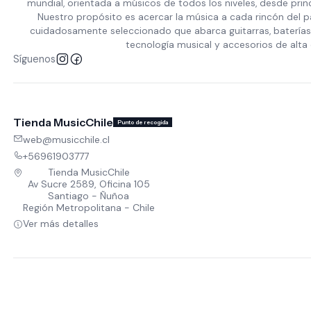
mundial, orientada a músicos de todos los niveles, desde prin
Nuestro propósito es acercar la música a cada rincón del p
cuidadosamente seleccionado que abarca guitarras, baterías,
tecnología musical y accesorios de alta 
Síguenos
Tienda MusicChile
Punto de recogida
web@musicchile.cl
+56961903777
Tienda MusicChile
Av Sucre 2589, Oficina 105
Santiago - Ñuñoa
Región Metropolitana - Chile
Ver más detalles