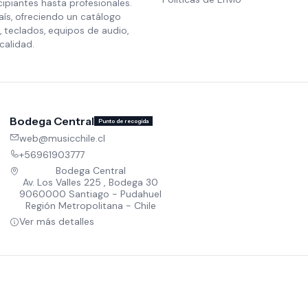
cipiantes hasta profesionales.
aís, ofreciendo un catálogo
 teclados, equipos de audio,
calidad.
Bodega Central
Punto de recogida
web@musicchile.cl
+56961903777
Bodega Central
Av. Los Valles 225 , Bodega 30
9060000 Santiago - Pudahuel
Región Metropolitana - Chile
Ver más detalles