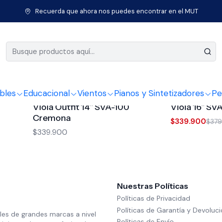
Inicio
Instrumentos de Cuerda
Instrumentos Clásicos
Viola
Recuerda que ahora nos puedes encontrar en el MUT
Viola
bles
Educacional
Vientos
Pianos y Sintetizadores
Pe
3977088
|
Cremona
3977096
|
Cremon
-11%
OFF
Viola Outfit 14'' SVA-100
Viola 16" S
Cremona
$339.900
$37
$339.900
Nuestras Políticas
Políticas de Privacidad
Políticas de Garantía y Devoluc
les de grandes marcas a nivel
Políticas de Envío