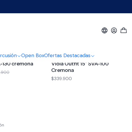
rcusión
Open Box
Ofertas Destacadas
a
3977095
|
Cremona
VA-130 cremona
Viola Outfit 15'' SVA-100
Cremona
9.900
$339.900
ión