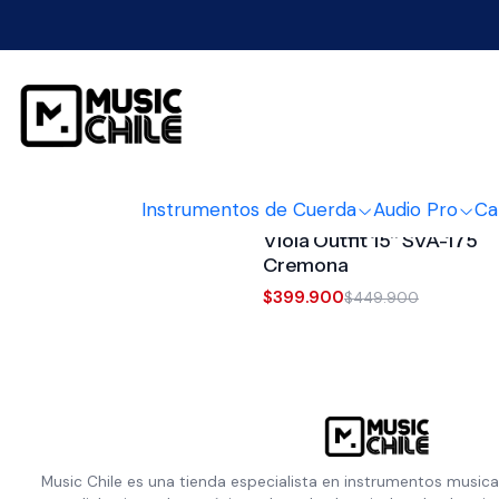
Instrumentos de Cuerda
Audio Pro
Ca
3977089
|
Cremona
-11%
OFF
Viola Outfit 15'' SVA-175
Cremona
$399.900
$449.900
Music Chile es una tienda especialista en instrumentos musica