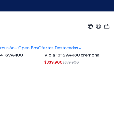
rcusión
Open Box
Ofertas Destacadas
a
3977096
|
Cremona
-11%
OFF
14'' SVA-100
Viola 16" SVA-130 cremona
$339.900
$379.900