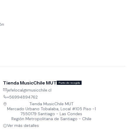
ión
Tienda MusicChile MUT
Punto de recogida
jefelocal@musicchile.cl
+56994894762
Tienda MusicChile MUT
Mercado Urbano Tobalaba, Local #105 Piso -1
7550179 Santiago - Las Condes
Región Metropolitana de Santiago - Chile
Ver más detalles