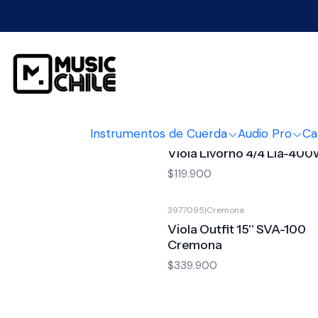
Instrumentos de Cuerda
Audio Pro
Ca
4678001
|
Livorno
Viola Livorno 4/4 Lia-40
$119.900
3977095
|
Cremona
Viola Outfit 15'' SVA-100
Cremona
$339.900