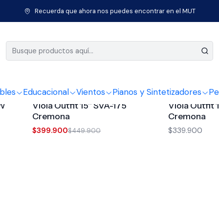
Inicio
Instrumentos de Cuerda
Instrumentos Clásicos
Viola
Recuerda que ahora nos puedes encontrar en el MUT
Viola
bles
Educacional
Vientos
Pianos y Sintetizadores
Pe
3977089
|
Cremona
3977088
|
Cremon
-11%
OFF
0W
Viola Outfit 15'' SVA-175
Viola Outfit 
Cremona
Cremona
$399.900
$339.900
$449.900