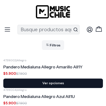
Recuerda que ahora nos puedes encontrar en el MUT
Inicio
Percusión
Percusiones Menores
Panderos
Panderos
Filtros
4739002
|
Allegro
-25%
OFF
Pandero Medialuna Allegro Amarillo All1Y
$5.900
$7.900
Ver opciones
4739004
|
Allegro
-25%
OFF
Pandero Medialuna Allegro Azul All1U
$5.900
$7.900