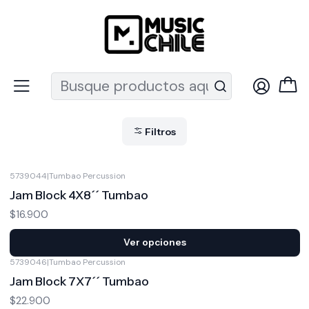
Recuerda que ahora nos puedes encontrar en el MUT
Inicio
Percusión
Percusiones Menores
Percusiones Menores
Filtros
5739044
|
Tumbao Percussion
Jam Block 4X8´´ Tumbao
$16.900
Ver opciones
5739046
|
Tumbao Percussion
Jam Block 7X7´´ Tumbao
$22.900