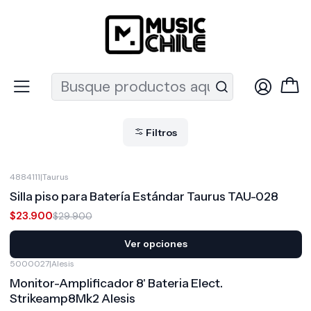
Recuerda que ahora nos puedes encontrar en el MUT
Inicio
Ofertas Destacadas
Percusión Ofertas
Percusión Ofertas
Filtros
4884111
|
Taurus
-20%
OFF
Silla piso para Batería Estándar Taurus TAU-028
$23.900
$29.900
Ver opciones
5000027
|
Alesis
-15%
OFF
Monitor-Amplificador 8' Bateria Elect.
Strikeamp8Mk2 Alesis