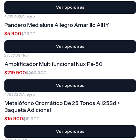
Ver opciones
4739002
|
Allegro
-25%
OFF
Pandero Medialuna Allegro Amarillo All1Y
$5.900
$7.900
Ver opciones
2737009
|
Nux
-19%
OFF
Amplificador Multifuncional Nux Pa-50
$219.900
$269.900
Ver opciones
4783020
|
Allegro
-20%
OFF
Metalófono Cromático De 25 Tonos All25Sd +
Baqueta Adicional
$15.900
$19.900
Ver opciones