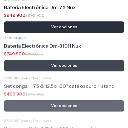
Batería Electrónica Dm-7X Nux
$949.900
$999.900
Ver opciones
2799043
|
Nux
-6%
OFF
Batería Electrónica Dm-310H Nux
$749.900
$799.900
Ver opciones
5739016
|
Tumbao Percussion
-9%
OFF
Set conga 11.75 & 12.5xH30'' café oscuro + stand
$499.900
$549.900
Ver opciones
5739015
|
Tumbao Percussion
-9%
OFF
Set conga 11.75 & 12.5xH30'' ébano + stand
$499.900
$549.900