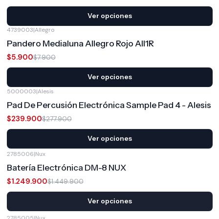
Ver opciones
4739003
|
Allegro
-25%
OFF
Pandero Medialuna Allegro Rojo All1R
$5.900
$7.900
Ver opciones
5000003
|
Alesis
-14%
OFF
Pad De Percusión Electrónica Sample Pad 4 - Alesis
$239.900
$277.900
Ver opciones
2785006
|
Nux
-14%
OFF
Batería Electrónica DM-8 NUX
$1.249.900
$1.449.900
Ver opciones
2785005
|
Nux
-5%
OFF