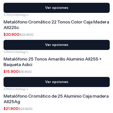
Ver opciones
4783008
|
Allegro
-9%
OFF
Metalófono Cromático 22 Tonos Color Caja Madera
All22Sc
$20.900
$22.900
Ver opciones
4783005
|
Allegro
-16%
OFF
Metalófono 25 Tonos Amarillo Aluminio All25S +
Baqueta Adici
$15.900
$18.900
Ver opciones
4783003
|
Allegro
-8%
OFF
Metalófono Cromático de 25 Aluminio Caja madera
All25Ag
$21.900
$23.900