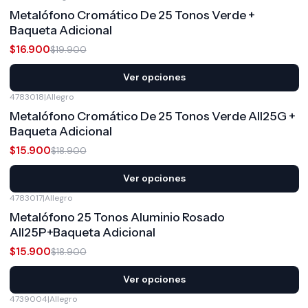
-15%
OFF
Metalófono Cromático De 25 Tonos Verde +
Baqueta Adicional
$16.900
$19.900
Ver opciones
4783018
|
Allegro
-16%
OFF
Metalófono Cromático De 25 Tonos Verde All25G +
Baqueta Adicional
$15.900
$18.900
Ver opciones
4783017
|
Allegro
-16%
OFF
Metalófono 25 Tonos Aluminio Rosado
All25P+Baqueta Adicional
$15.900
$18.900
Ver opciones
4739004
|
Allegro
-25%
OFF