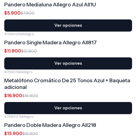
Pandero Medialuna Allegro Azul All1U
$5.900
$7.900
Ver opciones
4739006
|
Allegro
-8%
OFF
Pandero Single Madera Allegro All817
$11.900
$12.900
Ver opciones
4783019
|
Allegro
-15%
OFF
Metalófono Cromático De 25 Tonos Azul + Baqueta
adicional
$16.900
$19.900
Ver opciones
4739007
|
Allegro
-6%
OFF
Pandero Doble Madera Allegro All218
$15.900
$16.900