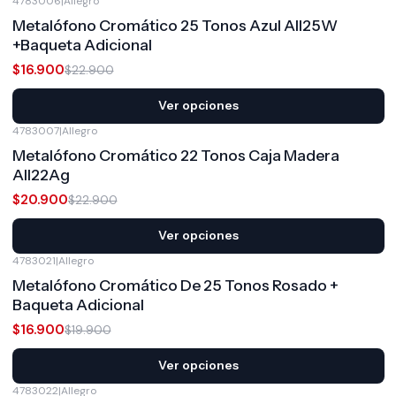
4783006
|
Allegro
-26%
OFF
Metalófono Cromático 25 Tonos Azul All25W
+Baqueta Adicional
$16.900
$22.900
Ver opciones
4783007
|
Allegro
-9%
OFF
Metalófono Cromático 22 Tonos Caja Madera
All22Ag
$20.900
$22.900
Ver opciones
4783021
|
Allegro
-15%
OFF
Metalófono Cromático De 25 Tonos Rosado +
Baqueta Adicional
$16.900
$19.900
Ver opciones
4783022
|
Allegro