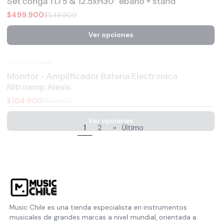
Ver opciones
5000025
|
Alesis
-30%
OFF
Monitor - Amplificador Bateria Electronica
Nitroamp Alesis
$104.900
$149.900
Ver opciones
1
2
»
Último
Music Chile es una tienda especialista en instrumentos
musicales de grandes marcas a nivel mundial, orientada a