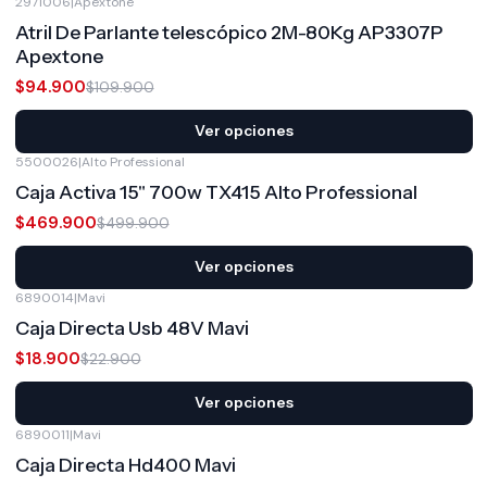
2971006
|
Apextone
-14%
OFF
Atril De Parlante telescópico 2M-80Kg AP3307P
Apextone
$94.900
$109.900
Ver opciones
5500026
|
Alto Professional
-6%
OFF
Caja Activa 15" 700w TX415 Alto Professional
$469.900
$499.900
Ver opciones
6890014
|
Mavi
-17%
OFF
Caja Directa Usb 48V Mavi
$18.900
$22.900
Ver opciones
6890011
|
Mavi
-15%
OFF
Caja Directa Hd400 Mavi