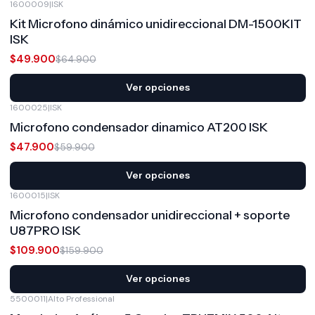
1600009
|
ISK
-23%
OFF
Kit Microfono dinámico unidireccional DM-1500KIT
ISK
$49.900
$64.900
Ver opciones
1600025
|
ISK
-20%
OFF
Microfono condensador dinamico AT200 ISK
$47.900
$59.900
Ver opciones
1600015
|
ISK
-31%
OFF
Microfono condensador unidireccional + soporte
U87PRO ISK
$109.900
$159.900
Ver opciones
5500011
|
Alto Professional
-25%
OFF