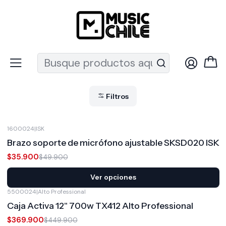
Recuerda que ahora nos puedes encontrar en el MUT
Inicio
Ofertas Destacadas
Audio Ofertas
Audio Ofertas
Filtros
1600024
|
ISK
-28%
OFF
Brazo soporte de micrófono ajustable SKSD020 ISK
$35.900
$49.900
Ver opciones
5500024
|
Alto Professional
-18%
OFF
Caja Activa 12" 700w TX412 Alto Professional
$369.900
$449.900