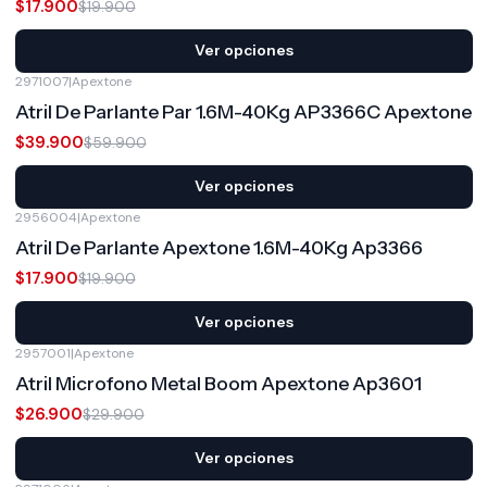
$17.900
$19.900
Ver opciones
2971007
|
Apextone
-33%
OFF
Atril De Parlante Par 1.6M-40Kg AP3366C Apextone
$39.900
$59.900
Ver opciones
2956004
|
Apextone
-10%
OFF
Atril De Parlante Apextone 1.6M-40Kg Ap3366
$17.900
$19.900
Ver opciones
2957001
|
Apextone
-10%
OFF
Atril Microfono Metal Boom Apextone Ap3601
$26.900
$29.900
Ver opciones