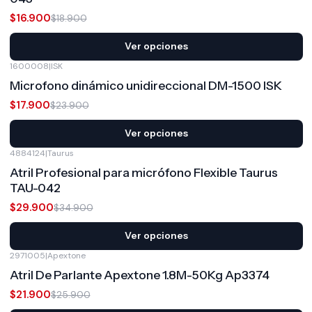
$16.900
$18.900
Ver opciones
1600008
|
ISK
-25%
OFF
Microfono dinámico unidireccional DM-1500 ISK
$17.900
$23.900
Ver opciones
4884124
|
Taurus
-14%
OFF
Atril Profesional para micrófono Flexible Taurus
TAU-042
$29.900
$34.900
Ver opciones
2971005
|
Apextone
-15%
OFF
Atril De Parlante Apextone 1.8M-50Kg Ap3374
$21.900
$25.900