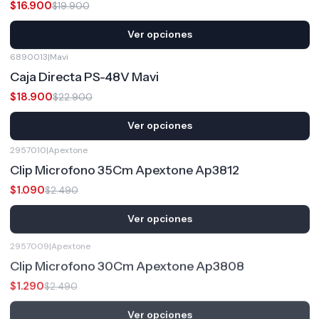
$16.900
$19.900
Ver opciones
6890013
|
Mavi
-17%
OFF
Caja Directa PS-48V Mavi
$18.900
$22.900
Ver opciones
2957010
|
Apextone
-56%
OFF
Clip Microfono 35Cm Apextone Ap3812
$1.090
$2.490
Ver opciones
2957009
|
Apextone
-48%
OFF
Clip Microfono 30Cm Apextone Ap3808
$1.290
$2.490
Ver opciones