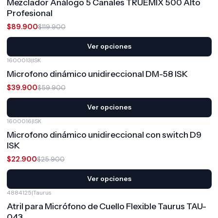
Mezclador Análogo 5 Canales TRUEMIX 500 Alto
Profesional
$89.900
$119.900
Ver opciones
1600013
|
ISK
-33%
OFF
Microfono dinámico unidireccional DM-58 ISK
$39.900
$59.900
Ver opciones
1600016
|
ISK
-12%
OFF
Microfono dinámico unidireccional con switch D9
ISK
$22.900
$25.900
Ver opciones
4884125
|
Taurus
-11%
OFF
Atril para Micrófono de Cuello Flexible Taurus TAU-
043