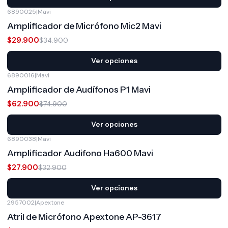
6890025
|
Mavi
-14%
OFF
Amplificador de Micrófono Mic2 Mavi
$29.900
$34.900
Ver opciones
6890016
|
Mavi
-16%
OFF
Amplificador de Audífonos P1 Mavi
$62.900
$74.900
Ver opciones
6890038
|
Mavi
-15%
OFF
Amplificador Audifono Ha600 Mavi
$27.900
$32.900
Ver opciones
2957002
|
Apextone
-10%
OFF
Atril de Micrófono Apextone AP-3617