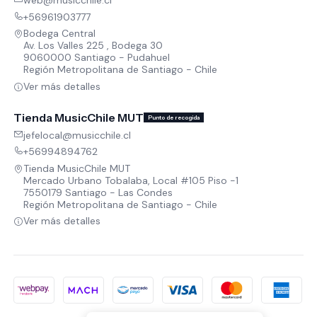
web@musicchile.cl
+56961903777
Bodega Central
Av. Los Valles 225 , Bodega 30
9060000 Santiago - Pudahuel
Región Metropolitana de Santiago - Chile
Ver más detalles
Tienda MusicChile MUT
Punto de recogida
jefelocal@musicchile.cl
+56994894762
Tienda MusicChile MUT
Mercado Urbano Tobalaba, Local #105 Piso -1
7550179 Santiago - Las Condes
Región Metropolitana de Santiago - Chile
Ver más detalles