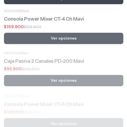
8200008
|
Mavi
-6%
OFF
Consola Power Mixer CT-4 Ch Mavi
$159.900
$169.900
Ver opciones
6890044
|
Mavi
-15%
OFF
Caja Pasiva 2 Canales PD-200 Mavi
$93.900
$109.900
Ver opciones
8200005
|
Mavi
-11%
OFF
Consola Power Mixer CT-6 Ch Mavi
$169.900
$189.900
Ver opciones
1918013
|
Cherub
-14%
OFF
Clip / Micrófono Cherub Para Violin Wcp-60V
$6.900
$7.990