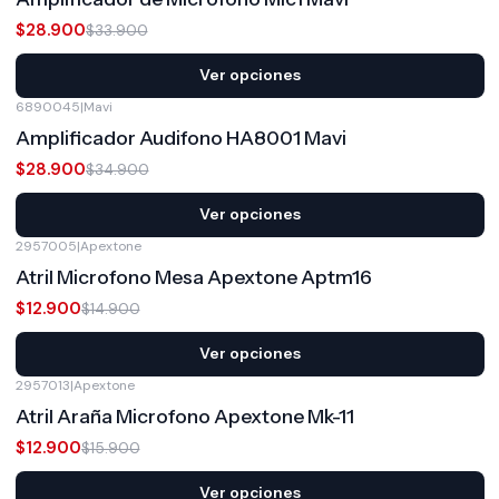
$28.900
$33.900
Ver opciones
6890045
|
Mavi
-17%
OFF
Amplificador Audifono HA8001 Mavi
$28.900
$34.900
Ver opciones
2957005
|
Apextone
-13%
OFF
Atril Microfono Mesa Apextone Aptm16
$12.900
$14.900
Ver opciones
2957013
|
Apextone
-19%
OFF
Atril Araña Microfono Apextone Mk-11
$12.900
$15.900
Ver opciones