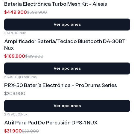
Batería Electrónica Turbo Mesh Kit - Alesis
$449.900
$599.900
Ver opciones
2737010
|
Nux
-11%
OFF
Amplificador Bateria/Teclado Bluetooth DA-30BT
Nux
$169.900
$189.900
Ver opciones
5639017
|
Prodrums
PRX-50 Batería Electrónica – ProDrums Series
$209.900
Ver opciones
2799030
|
Nux
-20%
OFF
Atril Para Pad De Percusión DPS-1 NUX
$31.900
$39.900