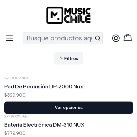
Recuerda que ahora nos puedes encontrar en el MUT
Inicio
Percusión
Baterías
Batería Electrónica
Batería Electrónica
Filtros
2799002
|
Nux
Pad De Percusión DP-2000 Nux
$399.900
Ver opciones
2799029
|
Nux
Batería Electrónica DM-310 NUX
$779.900