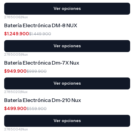
Ver opciones
2785006
|
Nux
-14%
OFF
Batería Electrónica DM-8 NUX
$1.249.900
$1.449.900
Ver opciones
2785005
|
Nux
-5%
OFF
Batería Electrónica Dm-7X Nux
$949.900
$999.900
Ver opciones
2785020
|
Nux
-11%
OFF
Batería Electrónica Dm-210 Nux
$499.900
$559.900
Ver opciones
2785004
|
Nux
-10%
OFF