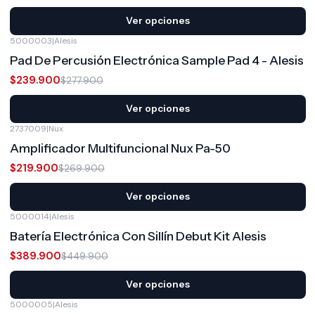
Ver opciones
5000003
|
Alesis
-14%
OFF
Pad De Percusión Electrónica Sample Pad 4 - Alesis
$239.900
$277.900
Ver opciones
2737009
|
Nux
-19%
OFF
Amplificador Multifuncional Nux Pa-50
$219.900
$269.900
Ver opciones
5000014
|
Alesis
-13%
OFF
Batería Electrónica Con Sillín Debut Kit Alesis
$389.900
$449.900
Ver opciones
5000005
|
Alesis
-25%
OFF