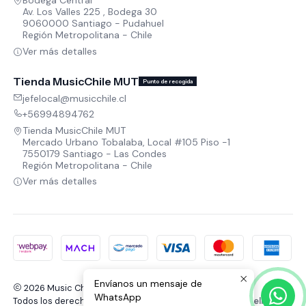
Bodega Central
Av. Los Valles 225 , Bodega 30
9060000 Santiago - Pudahuel
Región Metropolitana - Chile
Ver más detalles
Tienda MusicChile MUT
Punto de recogida
jefelocal@musicchile.cl
+56994894762
Tienda MusicChile MUT
Mercado Urbano Tobalaba, Local #105 Piso -1
7550179 Santiago - Las Condes
Región Metropolitana - Chile
Ver más detalles
Envíanos un mensaje de
2026 Music Chile.
WhatsApp
Todos los derechos reservados.
Desarrollado por Jumpseller
.