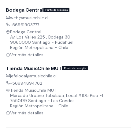
Bodega Central
Punto de recogida
web@musicchile.cl
+56961903777
Bodega Central
Av. Los Valles 225 , Bodega 30
9060000 Santiago - Pudahuel
Región Metropolitana - Chile
Ver más detalles
Tienda MusicChile MUT
Punto de recogida
jefelocal@musicchile.cl
+56994894762
Tienda MusicChile MUT
Mercado Urbano Tobalaba, Local #105 Piso -1
7550179 Santiago - Las Condes
Región Metropolitana - Chile
Ver más detalles