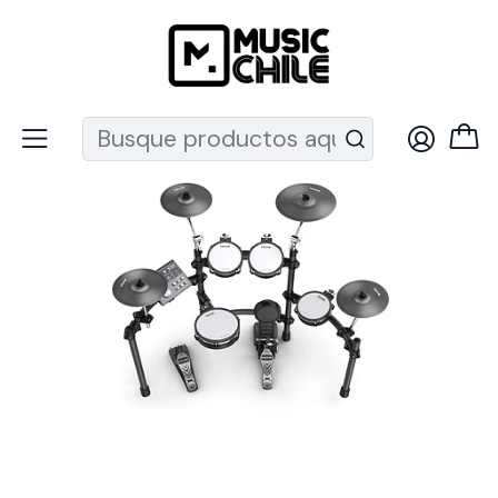
Recuerda que ahora nos puedes encontrar en el MUT
Inicio
Percusión
Baterías
Batería Electrónica
Batería Electrónica Dm-7X Nux