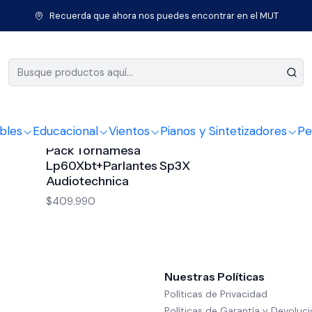
Inicio
Audio Pro
Tornamesas
Recuerda que ahora nos puedes encontrar en el MUT
Tornamesas
bles
Educacional
Vientos
Pianos y Sintetizadores
Pe
8900012
|
Audiotechnica
Pack Tornamesa
Lp60Xbt+Parlantes Sp3X
Audiotechnica
$409.990
Nuestras Políticas
Políticas de Privacidad
Políticas de Garantía y Devoluc