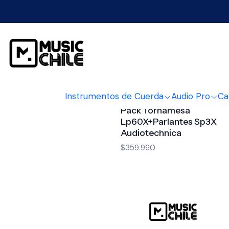
Instrumentos de Cuerda
Audio Pro
Ca
8900011
|
Audiotechnica
Pack Tornamesa
Lp60X+Parlantes Sp3X
Audiotechnica
$359.990