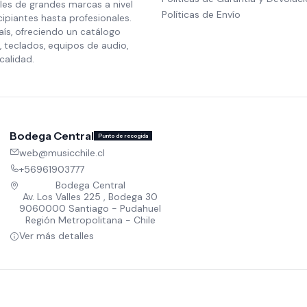
les de grandes marcas a nivel
Políticas de Envío
cipiantes hasta profesionales.
aís, ofreciendo un catálogo
 teclados, equipos de audio,
calidad.
Bodega Central
Punto de recogida
web@musicchile.cl
+56961903777
Bodega Central
Av. Los Valles 225 , Bodega 30
9060000 Santiago - Pudahuel
Región Metropolitana - Chile
Ver más detalles