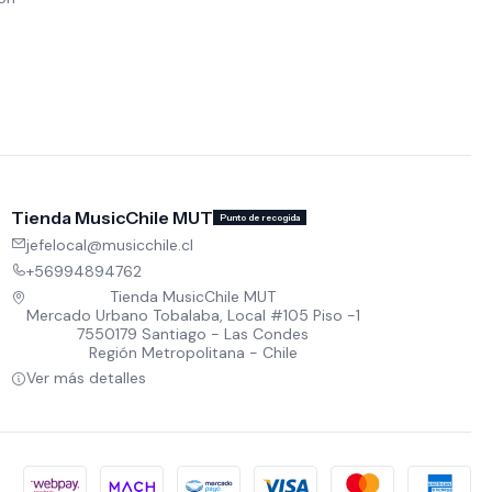
Tienda MusicChile MUT
Punto de recogida
jefelocal@musicchile.cl
+56994894762
Tienda MusicChile MUT
Mercado Urbano Tobalaba, Local #105 Piso -1
7550179 Santiago - Las Condes
Región Metropolitana - Chile
Ver más detalles