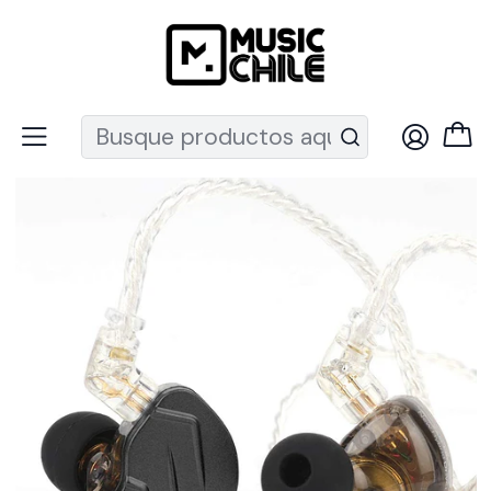
Recuerda que ahora nos puedes encontrar en el MUT
Inicio
Audio Pro
Audifonos
In-ear
Audífono ZSN PRO X KZ