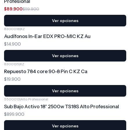
Profesional
$89.900
$119.900
Ver opciones
8300018
|
KZ
Audífonos In-Ear EDX PRO-MIC KZ Au
$14.900
Ver opciones
8300135
|
KZ
Repuesto 784 core 90-8 Pin C KZ Ca
$19.900
Ver opciones
5500013
|
Alto Professional
Sub Bajo Activo 18" 2500w TS18S Alto Professional
$899.900
Ver opciones