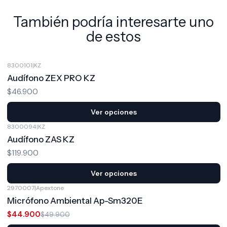
También podría interesarte uno
de estos
8300101
|
KZ
Audífono ZEX PRO KZ
$46.900
Ver opciones
8300094
|
KZ
Audífono ZAS KZ
$119.900
Ver opciones
2970007
|
Apextone
-10%
OFF
Micrófono Ambiental Ap-Sm320E
$44.900
$49.900