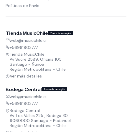
Políticas de Envío
Tienda MusicChile
Punto de recogida
web@musicchile.cl
+56961903777
Tienda MusicChile
Av Sucre 2589, Oficina 105
Santiago - Ñuñoa
Región Metropolitana - Chile
Ver más detalles
Bodega Central
Punto de recogida
web@musicchile.cl
+56961903777
Bodega Central
Av. Los Valles 225 , Bodega 30
9060000 Santiago - Pudahuel
Región Metropolitana - Chile