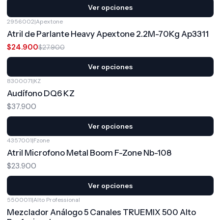
Ver opciones
2956002
|
Apextone
-11%
OFF
Atril de Parlante Heavy Apextone 2.2M-70Kg Ap3311
$24.900
$27.900
Ver opciones
8300071
|
KZ
Audífono DQ6 KZ
$37.900
Ver opciones
4357001
|
Fzone
Atril Microfono Metal Boom F-Zone Nb-108
$23.900
Ver opciones
5500011
|
Alto Professional
-25%
OFF
Mezclador Análogo 5 Canales TRUEMIX 500 Alto