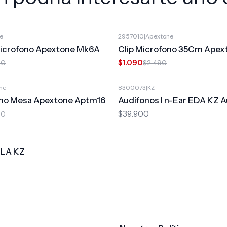
e
2957010
|
Apextone
-56%
OFF
 Microfono Apextone Mk6A
Clip Microfono 35Cm Apex
$1.090
00
$2.490
ne
8300073
|
KZ
fono Mesa Apextone Aptm16
Audífonos I n-Ear EDA KZ A
$39.900
00
ILA KZ