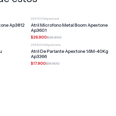
2957001
|
Apextone
-10%
OFF
tone Ap3812
Atril Microfono Metal Boom Apextone
Ap3601
$26.900
$29.900
2956004
|
Apextone
-10%
OFF
u
Atril De Parlante Apextone 1.6M-40Kg
Ap3366
$17.900
$19.900