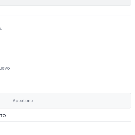
.
Nuevo
Apextone
CTO