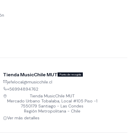
ión
Tienda MusicChile MUT
Punto de recogida
jefelocal@musicchile.cl
+56994894762
Tienda MusicChile MUT
Mercado Urbano Tobalaba, Local #105 Piso -1
7550179 Santiago - Las Condes
Región Metropolitana - Chile
Ver más detalles