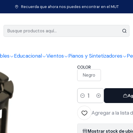
o
Micrófonos
Atril micrófono
Atril Araña Microfono Apextone P
Recuerda que ahora nos puedes encontrar en el MUT
|
Atril Ara
Plastico 
bles
Educacional
Vientos
Pianos y Sintetizadores
Pe
COLOR
Negro
Ag
Cantidad
Agregar a la lista 
Mostrar stock de ub