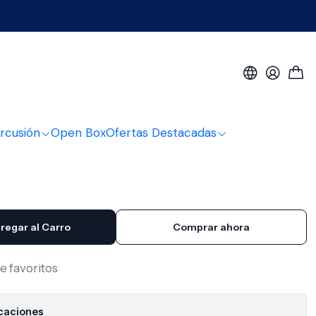
lastico 19-54Mm
ña Microfono Apextone
19-54Mm
rcusión
Open Box
Ofertas Destacadas
regar al Carro
Comprar ahora
de favoritos
icaciones