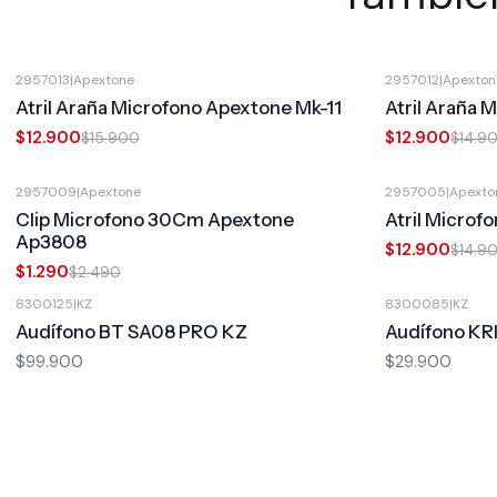
2957013
|
Apextone
2957012
|
Apexton
-19%
OFF
-13%
OFF
Atril Araña Microfono Apextone Mk-11
Atril Araña
$12.900
$12.900
$15.900
$14.9
2957009
|
Apextone
2957005
|
Apexto
-48%
OFF
-13%
OFF
Clip Microfono 30Cm Apextone
Atril Micro
Ap3808
$12.900
$14.9
$1.290
$2.490
8300125
|
KZ
8300085
|
KZ
Audífono BT SA08 PRO KZ
Audífono KR
$99.900
$29.900