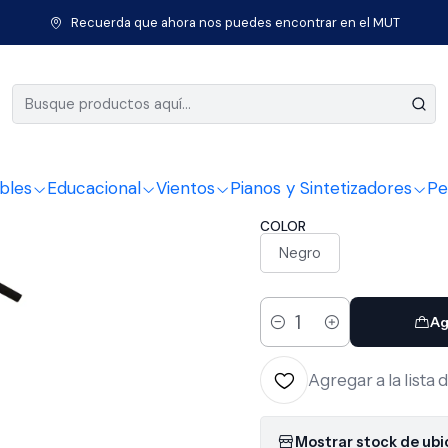
Pro
Micrófonos
Atril micrófono
Atril Microfono Metal Boom Ap
Recuerda que ahora nos puedes encontrar en el MUT
|
Atril Mic
Apextone
bles
Educacional
Vientos
Pianos y Sintetizadores
Pe
COLOR
Negro
Ag
Cantidad
Agregar a la lista 
Mostrar stock de ub