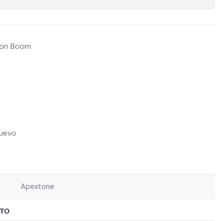
 con Boom
Nuevo
Apextone
CTO