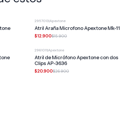
2957013
|
Apextone
-19%
OFF
xtone
Atril Araña Microfono Apextone Mk-11
$12.900
$15.900
2961011
|
Apextone
-22%
OFF
xtone
Atril de Micrófono Apextone con dos
Clips AP-3636
$20.900
$26.900