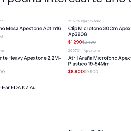
ne
2957009
|
Apextone
-48%
OFF
fono Mesa Apextone Aptm16
Clip Microfono 30Cm Ape
Ap3808
00
$1.290
$2.490
ne
2957014
|
Apextone
-10%
OFF
lante Heavy Apextone 2.2M-
Atril Araña Microfono Ape
1
Plastico 19-54Mm
$8.900
900
$9.900
n-Ear EDA KZ Au