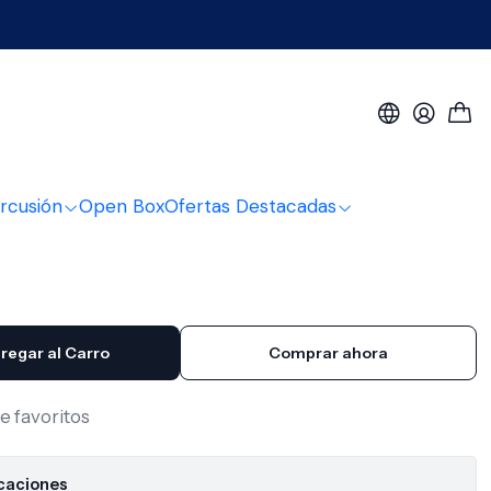
extone Ap3601
rofono Metal Boom
 Ap3601
rcusión
Open Box
Ofertas Destacadas
regar al Carro
Comprar ahora
de favoritos
icaciones