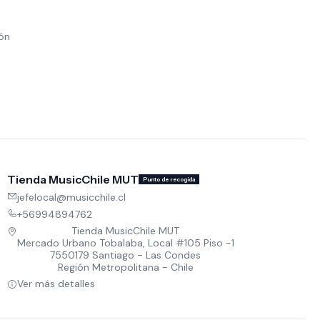
ión
Tienda MusicChile MUT
Punto de recogida
jefelocal@musicchile.cl
+56994894762
Tienda MusicChile MUT
Mercado Urbano Tobalaba, Local #105 Piso -1
7550179 Santiago - Las Condes
Región Metropolitana - Chile
Ver más detalles