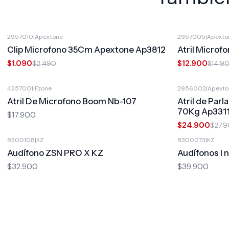
2957010
|
Apextone
2957005
|
Apexto
-56%
OFF
-13%
OFF
Clip Microfono 35Cm Apextone Ap3812
Atril Micro
$1.090
$12.900
$2.490
$14.9
4257001
|
Fzone
2956002
|
Apexto
-11%
OFF
Atril De Microfono Boom Nb-107
Atril de Par
70Kg Ap331
$17.900
$24.900
$27.
8300108
|
KZ
8300073
|
KZ
Audífono ZSN PRO X KZ
Audífonos I 
$32.900
$39.900