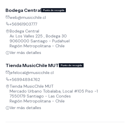
Bodega Central
Punto de recogida
web@musicchile.cl
+56961903777
Bodega Central
Av. Los Valles 225 , Bodega 30
9060000 Santiago - Pudahuel
Región Metropolitana - Chile
Ver más detalles
Tienda MusicChile MUT
Punto de recogida
jefelocal@musicchile.cl
+56994894762
Tienda MusicChile MUT
Mercado Urbano Tobalaba, Local #105 Piso -1
7550179 Santiago - Las Condes
Región Metropolitana - Chile
Ver más detalles