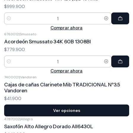
$999.900
Cantidad
Comprar ahora
6763012
|
Smussato
Acordeón Smussato 34K 60B 1308Bl
$779.900
Cantidad
Comprar ahora
7400021
|
Vandoren
Cajas de cañas Clarinete Mib TRADICIONAL Nº3.5
Vandoren
$41.900
Ver opciones
4787002
|
Allegro
Saxofón Alto Allegro Dorado All6430L