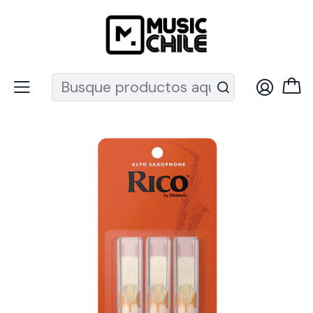
Recuerda que ahora nos puedes encontrar en el MUT
Inicio
Vientos
Accesorios Vientos
Cañas Saxo
Caña Saxo Alto 2.5 pack 3 Rico RJA0325 Daddario