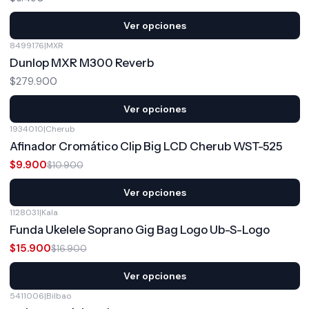
Ver opciones
8499176
|
MXR
Dunlop MXR M300 Reverb
$279.900
Ver opciones
1934010
|
Cherub
-9%
OFF
Afinador Cromático Clip Big LCD Cherub WST-525
$9.900
$10.900
Ver opciones
1128031
|
Kala
-6%
OFF
Funda Ukelele Soprano Gig Bag Logo Ub-S-Logo
$15.900
$16.900
Ver opciones
5411006
|
Bilbao