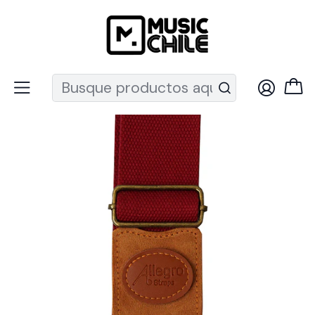
Recuerda que ahora nos puedes encontrar en el MUT
Inicio
Instrumentos de Cuerda
Guitarras
Acc. Guitarra
Correas guitarra
Correa Para Guitarra O Bajo Allegro Red ALL-CO-RD