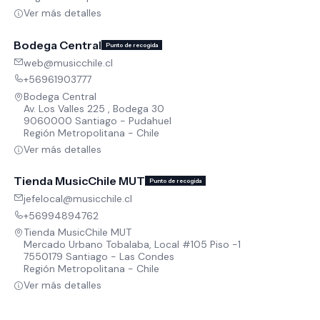
Ver más detalles
Bodega Central
Punto de recogida
web@musicchile.cl
+56961903777
Bodega Central
Av. Los Valles 225 , Bodega 30
9060000 Santiago - Pudahuel
Región Metropolitana - Chile
Ver más detalles
Tienda MusicChile MUT
Punto de recogida
jefelocal@musicchile.cl
+56994894762
Tienda MusicChile MUT
Mercado Urbano Tobalaba, Local #105 Piso -1
7550179 Santiago - Las Condes
Región Metropolitana - Chile
Ver más detalles