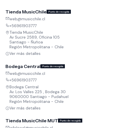
Tienda MusicChile
Punto de recogida
web@musicchile.cl
+56961903777
Tienda MusicChile
Av Sucre 2589, Oficina 105
Santiago - Ñuñoa
Región Metropolitana - Chile
Ver más detalles
Bodega Central
Punto de recogida
web@musicchile.cl
+56961903777
Bodega Central
Av. Los Valles 225 , Bodega 30
9060000 Santiago - Pudahuel
Región Metropolitana - Chile
Ver más detalles
Tienda MusicChile MUT
Punto de recogida
jefelocal@musicchile.cl