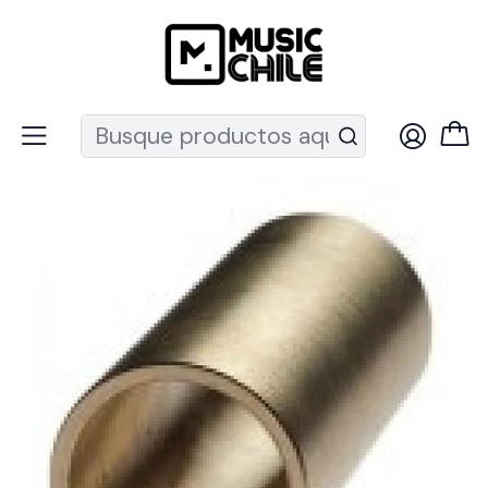
Recuerda que ahora nos puedes encontrar en el MUT
Inicio
Instrumentos de Cuerda
Guitarras
Acc. Guitarra
Slide
Slide De Bronce Para Guitarra Eléctrica Large 1 Unidad S1Bs