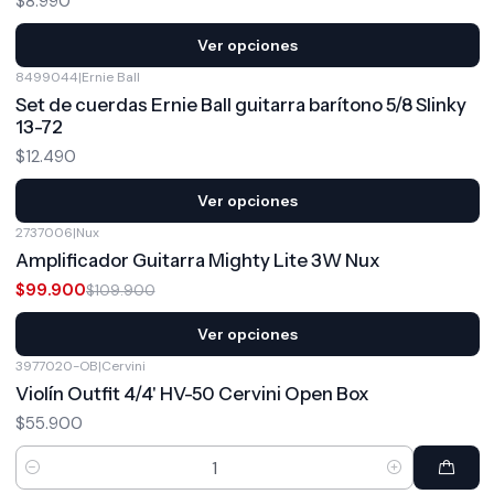
$8.990
Ver opciones
8499044
|
Ernie Ball
Set de cuerdas Ernie Ball guitarra barítono 5/8 Slinky
13-72
$12.490
Ver opciones
2737006
|
Nux
-9%
OFF
Amplificador Guitarra Mighty Lite 3W Nux
$99.900
$109.900
Ver opciones
3977020-OB
|
Cervini
Violín Outfit 4/4' HV-50 Cervini Open Box
$55.900
Cantidad