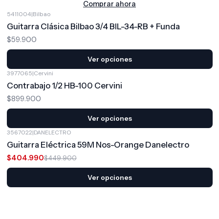
Comprar ahora
5411004
|
Bilbao
Guitarra Clásica Bilbao 3/4 BIL-34-RB + Funda
$59.900
Ver opciones
3977065
|
Cervini
Contrabajo 1/2 HB-100 Cervini
$899.900
Ver opciones
3567022
|
DANELECTRO
-10%
OFF
Guitarra Eléctrica 59M Nos-Orange Danelectro
$404.990
$449.900
Ver opciones