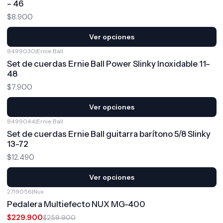
– 46
$8.900
Ver opciones
8499030
|
Ernie Ball
Set de cuerdas Ernie Ball Power Slinky Inoxidable 11–
48
$7.900
Ver opciones
8499044
|
Ernie Ball
Set de cuerdas Ernie Ball guitarra barítono 5/8 Slinky
13-72
$12.490
Ver opciones
2719056
|
Nux
-12%
OFF
Pedalera Multiefecto NUX MG-400
$229.900
$259.900