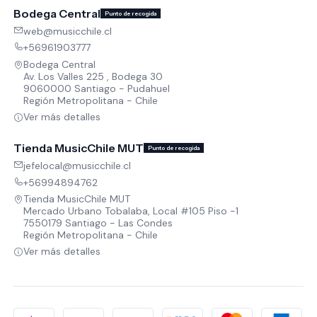
Bodega Central
Punto de recogida
web@musicchile.cl
+56961903777
Bodega Central
Av. Los Valles 225 , Bodega 30
9060000 Santiago - Pudahuel
Región Metropolitana - Chile
Ver más detalles
Tienda MusicChile MUT
Punto de recogida
jefelocal@musicchile.cl
+56994894762
Tienda MusicChile MUT
Mercado Urbano Tobalaba, Local #105 Piso -1
7550179 Santiago - Las Condes
Región Metropolitana - Chile
Ver más detalles