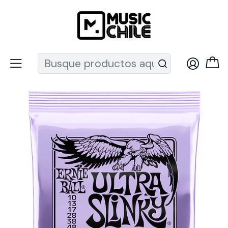
Recuerda que ahora nos puedes encontrar en el MUT
Inicio
Instrumentos de Cuerda
Guitarras
Cuerdas guitarra
Cuerdas Eléctrica
Set de Cuerdas Ernie Ball Ultra Slinky 10 – 48