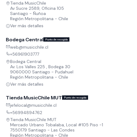
Tienda MusicChile
Av Sucre 2589, Oficina 105
Santiago - Ñuñoa
Región Metropolitana - Chile
Ver más detalles
Bodega Central
Punto de recogida
web@musicchile.cl
+56961903777
Bodega Central
Av. Los Valles 225 , Bodega 30
9060000 Santiago - Pudahuel
Región Metropolitana - Chile
Ver más detalles
Tienda MusicChile MUT
Punto de recogida
jefelocal@musicchile.cl
+56994894762
Tienda MusicChile MUT
Mercado Urbano Tobalaba, Local #105 Piso -1
7550179 Santiago - Las Condes
Región Metropolitana - Chile