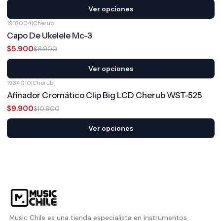
Ver opciones
1918004
|
Cherub
-14%
OFF
Capo De Ukelele Mc-3
$5.900
$6.900
Ver opciones
1934010
|
Cherub
-9%
OFF
Afinador Cromático Clip Big LCD Cherub WST-525
$9.900
$10.900
Ver opciones
Music Chile es una tienda especialista en instrumentos