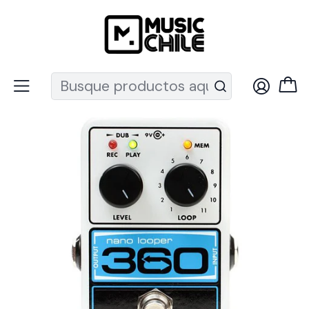
Recuerda que ahora nos puedes encontrar en el MUT
Inicio
Instrumentos de Cuerda
Guitarras
Pedales y efectos guitarra
Pedal Loop Nano Looper 360 Electro Harmonix