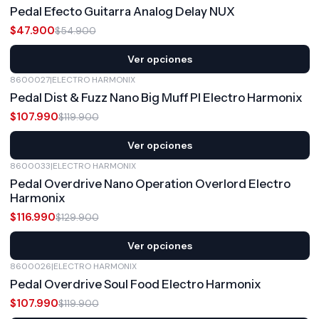
-13%
OFF
Pedal Efecto Guitarra Analog Delay NUX
$47.900
$54.900
Ver opciones
8600027
|
ELECTRO HARMONIX
-10%
OFF
Pedal Dist & Fuzz Nano Big Muff PI Electro Harmonix
$107.990
$119.900
Ver opciones
8600033
|
ELECTRO HARMONIX
-10%
OFF
Pedal Overdrive Nano Operation Overlord Electro
Harmonix
$116.990
$129.900
Ver opciones
8600026
|
ELECTRO HARMONIX
-10%
OFF
Pedal Overdrive Soul Food Electro Harmonix
$107.990
$119.900