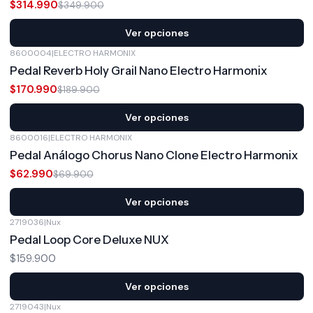
$314.990
$349.900
Ver opciones
8600004
|
ELECTRO HARMONIX
-10%
OFF
Pedal Reverb Holy Grail Nano Electro Harmonix
$170.990
$189.900
Ver opciones
8600016
|
ELECTRO HARMONIX
-10%
OFF
Pedal Análogo Chorus Nano Clone Electro Harmonix
$62.990
$69.900
Ver opciones
2719036
|
Nux
Pedal Loop Core Deluxe NUX
$159.900
Ver opciones
2719043
|
Nux