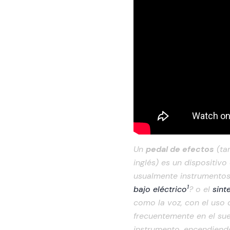
Un
pedal de efectos
(ta
inglés) es un dispositivo
usualmente instrumentos
1
bajo eléctrico
? o el
sint
como la voz, con el uso 
frecuentemente en el sue
instrumento, encendiend