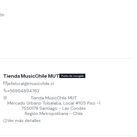
ión
Tienda MusicChile MUT
Punto de recogida
jefelocal@musicchile.cl
+56994894762
Tienda MusicChile MUT
Mercado Urbano Tobalaba, Local #105 Piso -1
7550179 Santiago - Las Condes
Región Metropolitana - Chile
Ver más detalles