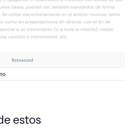
lgunos casos, pueden ser también manejados de forma
 Se utiliza mayoritariamente en el ámbito musical, tanto
o como en presentaciones en directo, con el fin de
pecial a un instrumento (o a toda la mezcla), realzar
na canción o instrumental, etc.
Rotosound
CTO
de estos