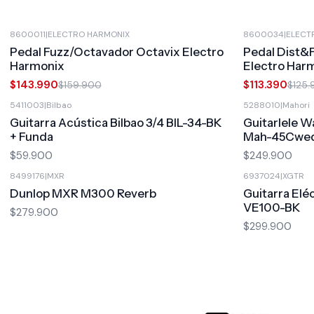
8600011
|
ELECTRO HARMONIX
8600034
|
ELECT
-10%
OFF
-10%
OFF
Pedal Fuzz/Octavador Octavix Electro
Pedal Dist&
Harmonix
Electro Har
$143.990
$113.390
$159.900
$125
5411003
|
Bilbao
5288010
|
Mahori
Guitarra Acústica Bilbao 3/4 BIL-34-BK
Guitarlele W
+ Funda
Mah-45Cweq
$59.900
$249.900
8499176
|
MXR
6937024
|
XGTR
Dunlop MXR M300 Reverb
Guitarra Elé
VE100-BK
$279.900
$299.900