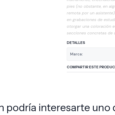
pies (no obstante, en a
remota por un asistente).
en grabaciones de estudi
otorgar una coloración es
secciones concretas de u
DETALLES
Marca:
COMPARTIR ESTE PRODU
 podría interesarte uno 