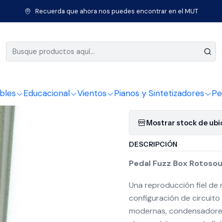
os de Cuerda
Guitarras
Pedales y efectos guitarra
Pedal Fuzz B
Recuerda que ahora nos puedes encontrar en el MUT
|
Pedal Fuz
Agregar a la lista 
bles
Educacional
Vientos
Pianos y Sintetizadores
Pe
Mostrar stock de ub
DESCRIPCIÓN
Pedal Fuzz Box Rotoso
Una reproducción fiel de 
configuración de circuito
modernas, condensadores 