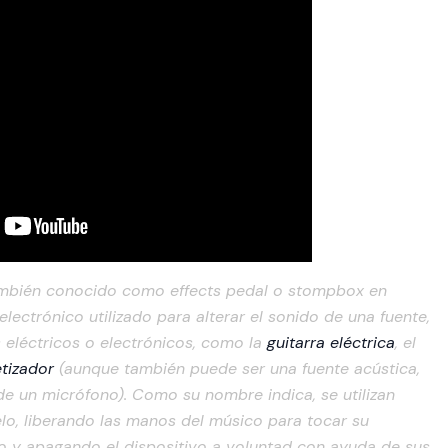
mbién conocido como effects pedal o stompbox en
 electrónico utilizado para alterar el sonido de una fuente,
 eléctricos o electrónicos, como la
guitarra eléctrica
, el
etizador
(aunque también puede ser una fuente acústica,
de un micrófono). Como su nombre indica, se utilizan
lo, liberando las manos del músico para tocar su
o y apagando el dispositivo a voluntad con ayuda de sus