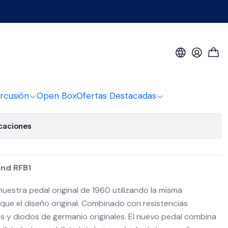
ox Rotosound RFB1
z Box Rotosound RFB1
de favoritos
rcusión
Open Box
Ofertas Destacadas
icaciones
und RFB1
nuestra pedal original de 1960 utilizando la misma
 que el diseño original. Combinado con resistencias
y diodos de germanio originales. El nuevo pedal combina