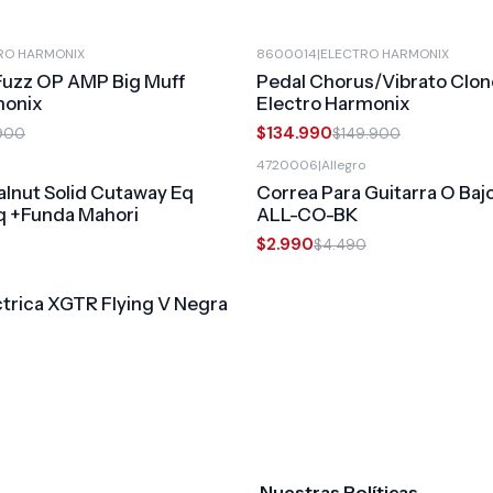
RO HARMONIX
8600014
|
ELECTRO HARMONIX
-10%
OFF
Fuzz OP AMP Big Muff
Pedal Chorus/Vibrato Clo
monix
Electro Harmonix
$134.990
.900
$149.900
4720006
|
Allegro
-33%
OFF
alnut Solid Cutaway Eq
Correa Para Guitarra O Baj
 +Funda Mahori
ALL-CO-BK
$2.990
$4.490
ctrica XGTR Flying V Negra
Nuestras Políticas