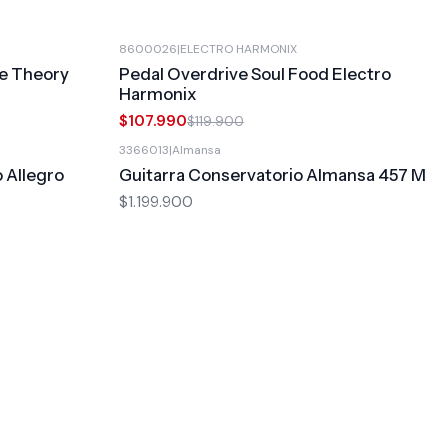
8600026
|
ELECTRO HARMONIX
-10%
OFF
ne Theory
Pedal Overdrive Soul Food Electro
Harmonix
$107.990
$119.900
3366013
|
Almansa
o Allegro
Guitarra Conservatorio Almansa 457 M
$1.199.900