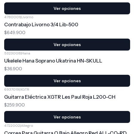
Ver opciones
4780001
|
Livorno
Contrabajo Livorno 3/4 Lib-500
$649.900
Ver opciones
5323008
|
Hana
Ukelele Hana Soprano Ukatrina HN-SKULL
$36.900
Ver opciones
6937019
|
XGTR
Guitarra Eléctrica XGTR Les Paul Roja L200-CH
$259.900
Ver opciones
4722002
|
Allegro
-8%
OFF
Correa Para Guitarra O Bajo Allegro Red ALL-CO-RD