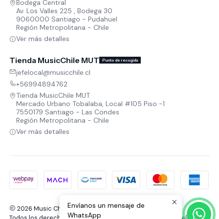
Bodega Central
Av. Los Valles 225 , Bodega 30
9060000 Santiago - Pudahuel
Región Metropolitana - Chile
Ver más detalles
Tienda MusicChile MUT
Punto de recogida
jefelocal@musicchile.cl
+56994894762
Tienda MusicChile MUT
Mercado Urbano Tobalaba, Local #105 Piso -1
7550179 Santiago - Las Condes
Región Metropolitana - Chile
Ver más detalles
Envíanos un mensaje de
2026 Music Chile.
WhatsApp
Todos los derechos reservados.
Desarrollado por Jumpseller
.