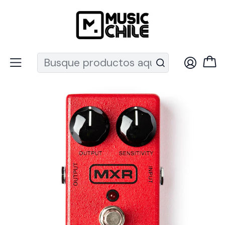
Recuerda que ahora nos puedes encontrar en el MUT
Inicio
Instrumentos de Cuerda
Guitarras
Pedales y efectos guitarra
Dunlop M102 Dyna Comp