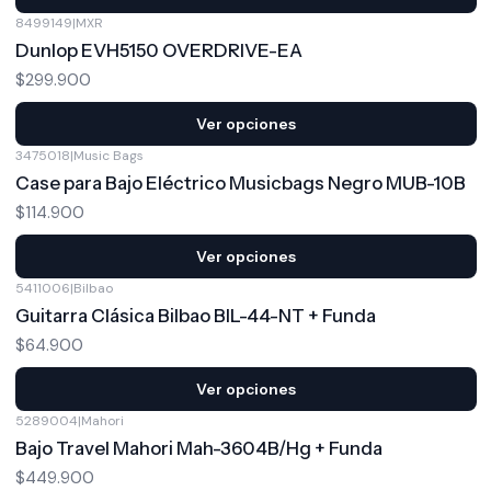
8499149
|
MXR
Dunlop EVH5150 OVERDRIVE-EA
$299.900
Ver opciones
3475018
|
Music Bags
Case para Bajo Eléctrico Musicbags Negro MUB-10B
$114.900
Ver opciones
5411006
|
Bilbao
Guitarra Clásica Bilbao BIL-44-NT + Funda
$64.900
Ver opciones
5289004
|
Mahori
Bajo Travel Mahori Mah-3604B/Hg + Funda
$449.900