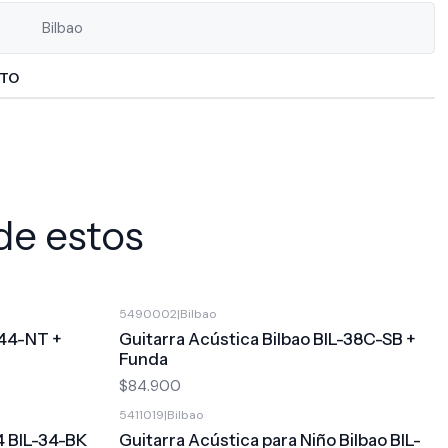
Bilbao
CTO
de estos
5490002
|
Bilbao
-44-NT +
Guitarra Acústica Bilbao BIL-38C-SB +
Funda
$84.900
5411019
|
Bilbao
/4 BIL-34-BK
Guitarra Acústica para Niño Bilbao BIL-