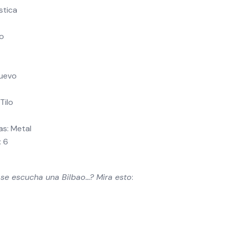
stica
No
Nuevo
Tilo
as: Metal
: 6
 se escucha una Bilbao…? Mira esto
: