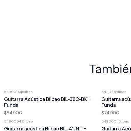
También
5490003
|
Bilbao
5411010
|
Bilbao
Guitarra Acústica Bilbao BIL-38C-BK +
Guitarra acú
Funda
Funda
$84.900
$74.900
5490004
|
Bilbao
5490001
|
Bilbao
Guitarra acústica Bilbao BIL-41-NT +
Guitarra Acú