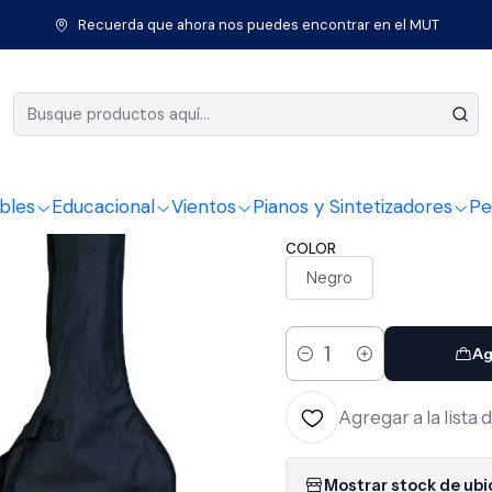
Cuerda
Guitarras
Guitarra acústica Nylon
Guitarra acústica Bi
Recuerda que ahora nos puedes encontrar en el MUT
|
Guitarra a
39DS-BK 
bles
Educacional
Vientos
Pianos y Sintetizadores
Pe
COLOR
Negro
Ag
Cantidad
Agregar a la lista 
Mostrar stock de ub