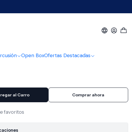
lbao BIL-39DS-BK + Funda
cústica Bilbao BIL-
+ Funda
rcusión
Open Box
Ofertas Destacadas
regar al Carro
Comprar ahora
de favoritos
icaciones