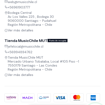
web@musicchile.cl
+56961903777
Bodega Central
Av. Los Valles 225 , Bodega 30
9060000 Santiago - Pudahuel
Región Metropolitana - Chile
Ver más detalles
Tienda MusicChile MUT
Punto de recogida
jefelocal@musicchile.cl
+56994894762
Tienda MusicChile MUT
Mercado Urbano Tobalaba, Local #105 Piso -1
7550179 Santiago - Las Condes
Región Metropolitana - Chile
Ver más detalles