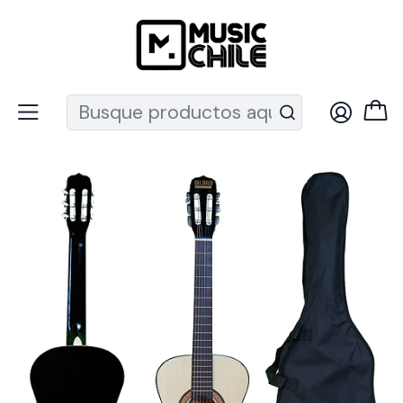
Recuerda que ahora nos puedes encontrar en el MUT
Inicio
Instrumentos de Cuerda
Guitarras
Guitarra acústica Nylon
Guitarra Clásica 3/4 Bilbao BIL-34-NT + Funda