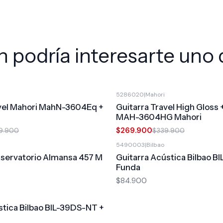
 podría interesarte uno 
5286020
|
Mahori
-21%
OFF
avel Mahori MahN-3604Eq +
Guitarra Travel High Gloss
MAH-3604HG Mahori
$269.900
9.900
$339.900
a
5490003
|
Bilbao
nservatorio Almansa 457 M
Guitarra Acústica Bilbao B
Funda
$84.900
stica Bilbao BIL-39DS-NT +