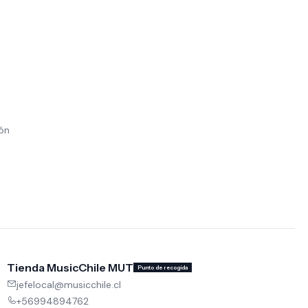
ión
Tienda MusicChile MUT
Punto de recogida
jefelocal@musicchile.cl
+56994894762