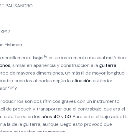
ST PALISANDRO
EXP17
as Fishman
1
o sencillamente
bajo
,
? es un instrumento musical melódico
fonos
, similar en apariencia y construcción a la
guitarra
erpo de mayores dimensiones, un mástil de mayor longitud
 cuatro cuerdas afinadas según la
afinación
estándar
2
3
sor.
?
?
producir los sonidos rítmicos graves con un instrumento
il de producir y transportar que el contrabajo, que era el
 esta tarea en los
años 40
y
50
. Para esto, el bajo adoptó
r a la de la guitarra, aunque luego esto provocó que
ieran estos dos instrumentos.