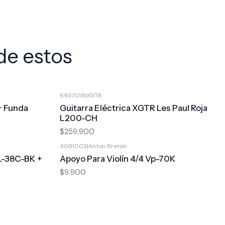
de estos
6937019
|
XGTR
 + Funda
Guitarra Eléctrica XGTR Les Paul Roja
L200-CH
$259.900
4081003
|
Anton Breton
IL-38C-BK +
Apoyo Para Violín 4/4 Vp-70K
$9.900