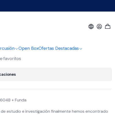
+ Funda
el Mahori Mah-3604B +
rcusión
Open Box
Ofertas Destacadas
de favoritos
icaciones
604B + Funda
 de estudio e investigación finalmente hemos encontrado