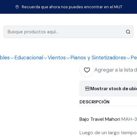
Instrumentos de Cuerda
Bajos
Bajo Travel Mahori Mah-3604B 
Recuerda que ahora nos puedes encontrar en el MUT
|
Bajo Trav
Funda
bles
Educacional
Vientos
Pianos y Sintetizadores
Pe
Agregar a la lista 
Mostrar stock de ub
DESCRIPCIÓN
Bajo Travel Mahori
MAH-3
Luego de un largo tiempo