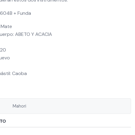
3604B + Funda
 Mate
cuerpo: ABETO Y ACACIA
 20
Nuevo
ástil: Caoba
Mahori
CTO