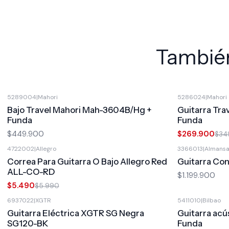
También
5289004
|
Mahori
5286024
|
Mahori
-23%
OFF
Bajo Travel Mahori Mah-3604B/Hg +
Guitarra Tr
Funda
Funda
$449.900
$269.900
$34
4722002
|
Allegro
3366013
|
Almans
-8%
OFF
Correa Para Guitarra O Bajo Allegro Red
Guitarra Co
ALL-CO-RD
$1.199.900
$5.490
$5.990
6937022
|
XGTR
5411010
|
Bilbao
Guitarra Eléctrica XGTR SG Negra
Guitarra acú
SG120-BK
Funda