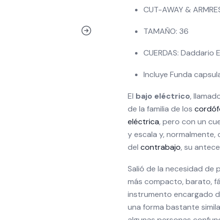
CUT-AWAY & ARMRE
TAMAÑO: 36
CUERDAS: Daddario 
Incluye Funda capsul
El
bajo eléctrico
, llamad
de la familia de los
cordó
eléctrica
, pero con un cu
y escala y, normalmente,
del
contrabajo
, su antece
Salió de la necesidad de 
más compacto, barato, fác
instrumento encargado de
una forma bastante simila
algunas personas confund