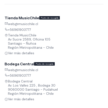
Tienda MusicChile
Punto de recogida
web@musicchile.cl
+56961903777
Tienda MusicChile
Av Sucre 2589, Oficina 105
Santiago - Ñuñoa
Región Metropolitana - Chile
Ver más detalles
Bodega Central
Punto de recogida
web@musicchile.cl
+56961903777
Bodega Central
Av. Los Valles 225 , Bodega 30
9060000 Santiago - Pudahuel
Región Metropolitana - Chile
Ver más detalles