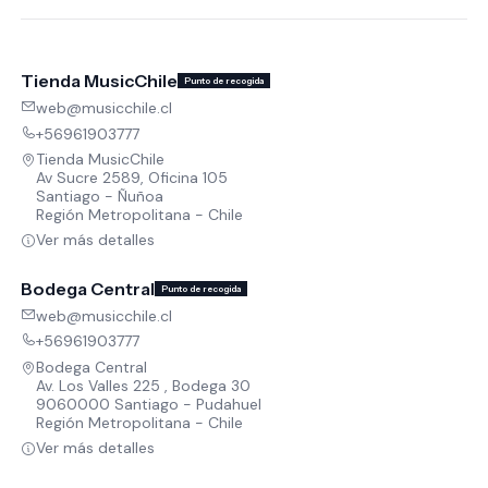
Tienda MusicChile
Punto de recogida
web@musicchile.cl
+56961903777
Tienda MusicChile
Av Sucre 2589, Oficina 105
Santiago - Ñuñoa
Región Metropolitana - Chile
Ver más detalles
Bodega Central
Punto de recogida
web@musicchile.cl
+56961903777
Bodega Central
Av. Los Valles 225 , Bodega 30
9060000 Santiago - Pudahuel
Región Metropolitana - Chile
Ver más detalles