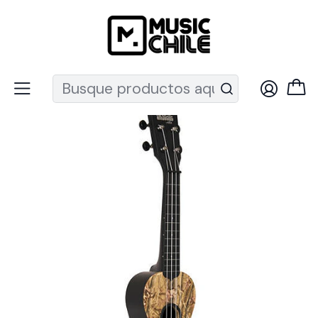
Recuerda que ahora nos puedes encontrar en el MUT
Inicio
NUX
Kala Brand
Ukelele Soprano Kala Ukadelic Camo. Ka-su-camo