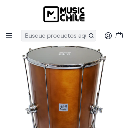
Recuerda que ahora nos puedes encontrar en el MUT
Inicio
Percusión
Surdos
Surdo 16xH20'' madera dura Tumbao