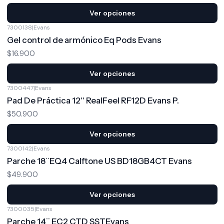
Ver opciones
7300138
|
Evans
Gel control de armónico Eq Pods Evans
$16.900
Ver opciones
7300447
|
Evans
Pad De Práctica 12'' RealFeel RF12D Evans P.
$50.900
Ver opciones
7300142
|
Evans
Parche 18¨EQ4 Calftone US BD18GB4CT Evans
$49.900
Ver opciones
7300035
|
Evans
Parche 14¨ EC2 CTD SSTEvans