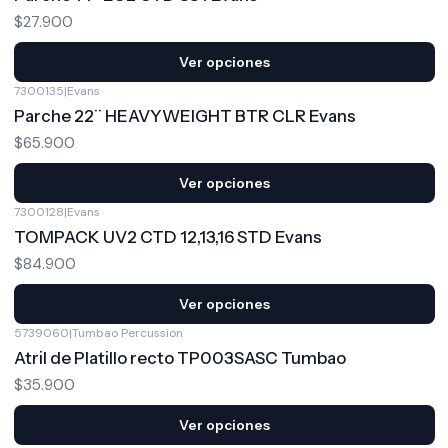
$27.900
Ver opciones
7300135
|
Evans
Parche 22¨ HEAVYWEIGHT BTR CLR Evans
$65.900
Ver opciones
7300128
|
Evans
TOMPACK UV2 CTD 12,13,16 STD Evans
$84.900
Ver opciones
5739060
|
Tumbao Percussion
Atril de Platillo recto TP003SASC Tumbao
$35.900
Ver opciones