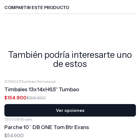
COMPARTIR ESTE PRODUCTO
También podría interesarte uno
de estos
5739027
|
Tumbao Percussion
-9%
OFF
Timbales 13x14xH6.5'' Tumbao
$154.900
$169.900
Ver opciones
7300087
|
Evans
Parche 10¨ DB ONE Tom Btr Evans
$54.900