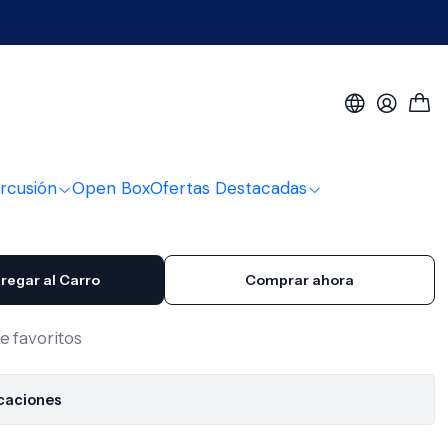
s
¨ GEN G2 CTD Evans
rcusión
Open Box
Ofertas Destacadas
regar al Carro
Comprar ahora
de favoritos
icaciones