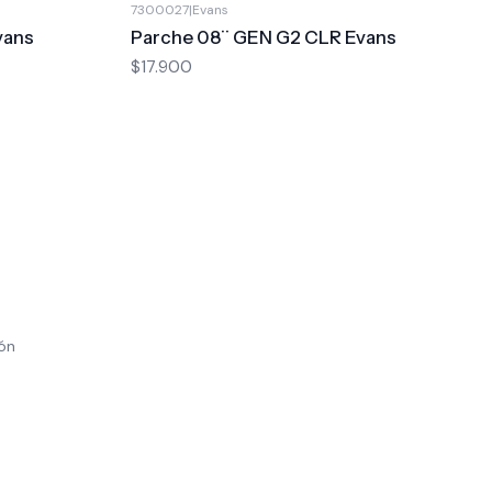
7300027
|
Evans
vans
Parche 08¨ GEN G2 CLR Evans
$17.900
ión