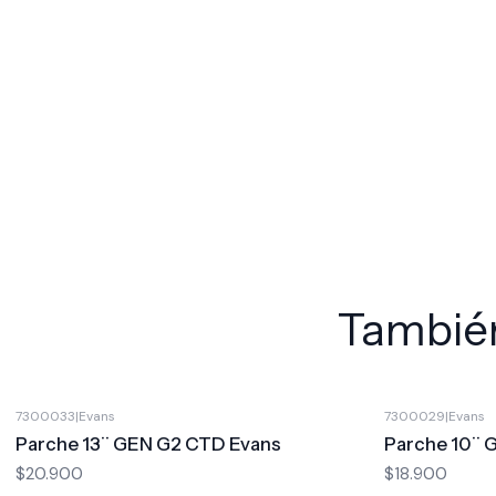
También
7300033
|
Evans
7300029
|
Evans
Parche 13¨ GEN G2 CTD Evans
Parche 10¨ 
$20.900
$18.900