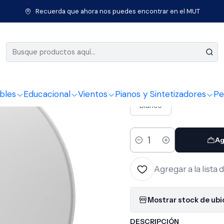
Inicio
Percusión
Baterías
Parches
Parche 12¨ GEN G2 CTD Evan
Recuerda que ahora nos puedes encontrar en el MUT
|
Parche 12
COLOR
bles
Educacional
Vientos
Pianos y Sintetizadores
Pe
Blanco
Ag
Cantidad
Agregar a la lista 
Mostrar stock de ub
DESCRIPCIÓN