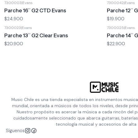
7300003
|
Evans
7300042
|
Evans
Parche 16¨ G2 CTD Evans
Parche 12¨ 
$24.900
$19.900
7300023
|
Evans
7300025
|
Evans
Parche 13¨ G2 Clear Evans
Parche 14¨ G
$20.900
$22.900
Music Chile es una tienda especialista en instrumentos musica
mundial, orientada a músicos de todos los niveles, desde prin
Nuestro propósito es acercar la música a cada rincón del p
cuidadosamente seleccionado que abarca guitarras, baterías,
tecnología musical y accesorios de alta 
Síguenos