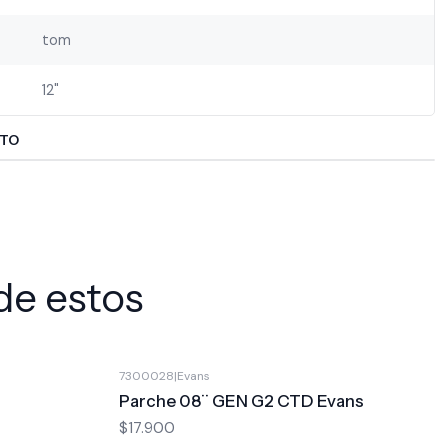
tom
12"
CTO
de estos
7300028
|
Evans
Parche 08¨ GEN G2 CTD Evans
$17.900