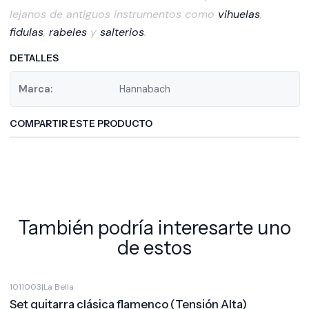
lejanos de antiguos instrumentos como
vihuelas
,
fidulas
,
rabeles
y
salterios
.
DETALLES
Marca:
Hannabach
COMPARTIR ESTE PRODUCTO
También podría interesarte uno
de estos
1011003
|
La Bella
Set guitarra clásica flamenco (Tensión Alta)