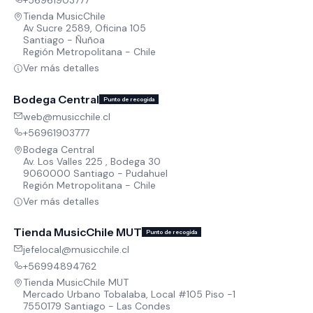
Tienda MusicChile
Av Sucre 2589, Oficina 105
Santiago - Ñuñoa
Región Metropolitana - Chile
Ver más detalles
Bodega Central
Punto de recogida
web@musicchile.cl
+56961903777
Bodega Central
Av. Los Valles 225 , Bodega 30
9060000 Santiago - Pudahuel
Región Metropolitana - Chile
Ver más detalles
Tienda MusicChile MUT
Punto de recogida
jefelocal@musicchile.cl
+56994894762
Tienda MusicChile MUT
Mercado Urbano Tobalaba, Local #105 Piso -1
7550179 Santiago - Las Condes