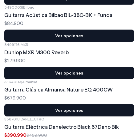
5490003
|
Bilbao
Guitarra Acústica Bilbao BIL-38C-BK + Funda
$84.900
Ver opciones
8499176
|
MXR
Dunlop MXR M300 Reverb
$279.900
Ver opciones
3364003
|
Almansa
Guitarra Clásica Almansa Nature EQ 400CW
$679.900
Ver opciones
3567018
|
DANELECTRO
-15%
OFF
Guitarra Eléctrica Danelectro Black 67Dano Blk
$390.990
$459.900