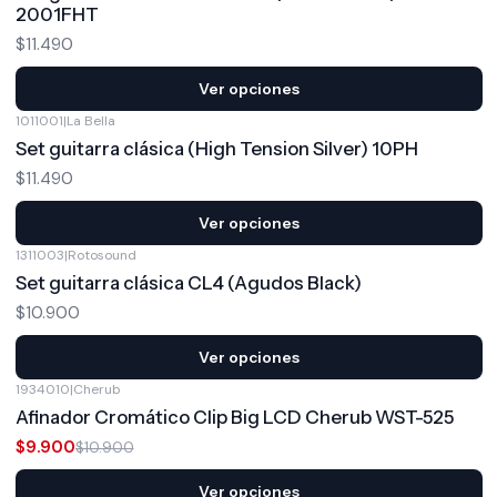
2001FHT
$11.490
Ver opciones
1011001
|
La Bella
Set guitarra clásica (High Tension Silver) 10PH
$11.490
Ver opciones
1311003
|
Rotosound
Set guitarra clásica CL4 (Agudos Black)
$10.900
Ver opciones
1934010
|
Cherub
-9%
OFF
Afinador Cromático Clip Big LCD Cherub WST-525
$9.900
$10.900
Ver opciones