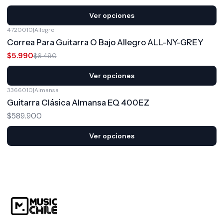
Ver opciones
4720010
|
Allegro
-8%
OFF
Correa Para Guitarra O Bajo Allegro ALL-NY-GREY
$5.990
$6.490
Ver opciones
3366010
|
Almansa
Guitarra Clásica Almansa EQ 400EZ
$589.900
Ver opciones