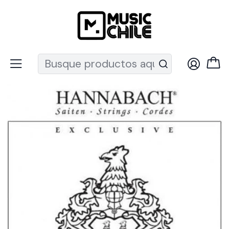
Recuerda que ahora nos puedes encontrar en el MUT
Inicio
Instrumentos de Cuerda
Ukeleles
Accesorios
Cuerdas ukelele
Set para guitarra Clásica EXCLHT