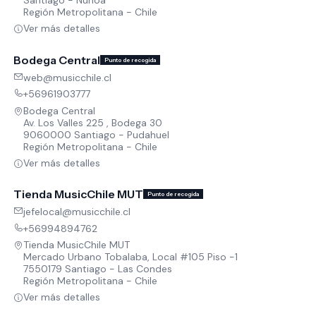
Santiago - Ñuñoa
Región Metropolitana - Chile
Ver más detalles
Bodega Central
Punto de recogida
web@musicchile.cl
+56961903777
Bodega Central
Av. Los Valles 225 , Bodega 30
9060000 Santiago - Pudahuel
Región Metropolitana - Chile
Ver más detalles
Tienda MusicChile MUT
Punto de recogida
jefelocal@musicchile.cl
+56994894762
Tienda MusicChile MUT
Mercado Urbano Tobalaba, Local #105 Piso -1
7550179 Santiago - Las Condes
Región Metropolitana - Chile
Ver más detalles