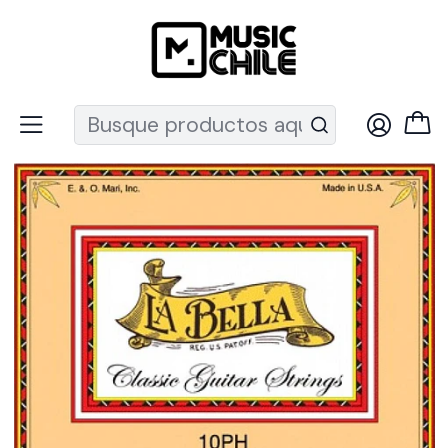
Recuerda que ahora nos puedes encontrar en el MUT
Inicio
Instrumentos de Cuerda
Guitarras
Cuerdas guitarra
Cuerdas Nylon
Set guitarra clásica (High Tension Silver) 10PH