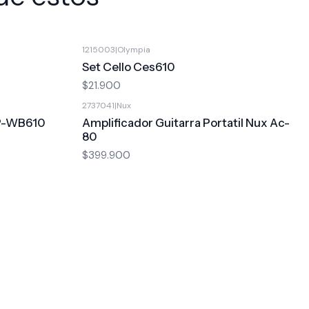
1215003
|
Olympia
Set Cello Ces610
$21.900
2737041
|
Nux
XP-WB610
Amplificador Guitarra Portatil Nux Ac-
80
$399.900