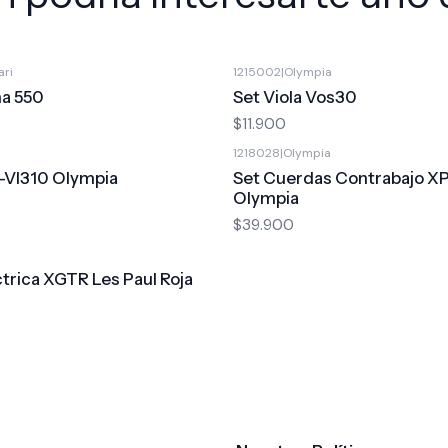
ari
1215002
|
Olympia
na 550
Set Viola Vos30
$11.900
1218028
|
Olympia
P-VI310 Olympia
Set Cuerdas Contrabajo 
Olympia
$39.900
ctrica XGTR Les Paul Roja