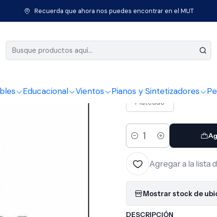
s de Cuerda
Otros Instrumentos
Cuerdas Otros Instrumentos
S
Recuerda que ahora nos puedes encontrar en el MUT
|
Set Mando
COLOR
bles
Educacional
Vientos
Pianos y Sintetizadores
Pe
Plateado
Ag
Cantidad
Agregar a la lista 
Mostrar stock de ub
DESCRIPCIÓN