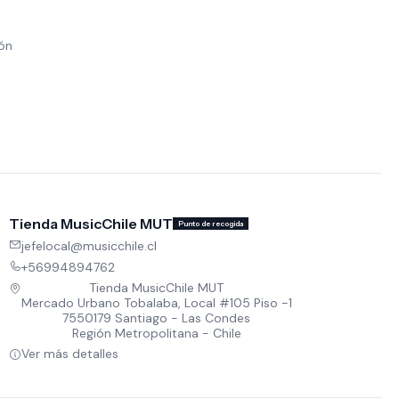
ión
Tienda MusicChile MUT
Punto de recogida
jefelocal@musicchile.cl
+56994894762
Tienda MusicChile MUT
Mercado Urbano Tobalaba, Local #105 Piso -1
7550179 Santiago - Las Condes
Región Metropolitana - Chile
Ver más detalles