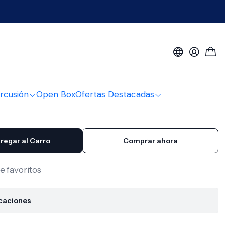
et Mandolina Mds116
lina Mds116
rcusión
Open Box
Ofertas Destacadas
regar al Carro
Comprar ahora
de favoritos
icaciones