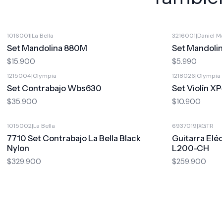
1016001
|
La Bella
3216001
|
Daniel M
Set Mandolina 880M
Set Mandoli
$15.900
$5.990
1215004
|
Olympia
1218026
|
Olympia
Set Contrabajo Wbs630
Set Violín X
$35.900
$10.900
1015002
|
La Bella
6937019
|
XGTR
7710 Set Contrabajo La Bella Black
Guitarra Elé
Nylon
L200-CH
$329.900
$259.900