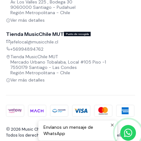
Av. Los Valles 225 , Bodega 30
9060000 Santiago - Pudahuel
Región Metropolitana - Chile
Ver más detalles
Tienda MusicChile MUT
Punto de recogida
jefelocal@musicchile.cl
+56994894762
Tienda MusicChile MUT
Mercado Urbano Tobalaba, Local #105 Piso -1
7550179 Santiago - Las Condes
Región Metropolitana - Chile
Ver más detalles
Envíanos un mensaje de
2026 Music Chile.
WhatsApp
Todos los derechos reservados.
Desarrollado por Jumpseller
.