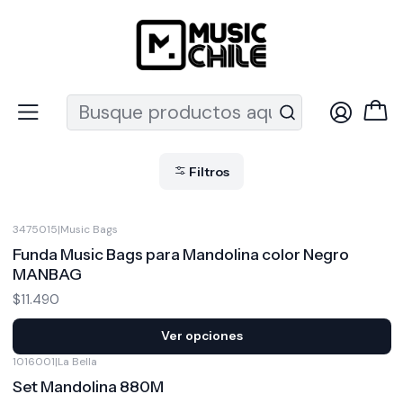
Recuerda que ahora nos puedes encontrar en el MUT
Inicio
Instrumentos de Cuerda
Otros Instrumentos
Otros Instrumentos
Filtros
3475015
|
Music Bags
Funda Music Bags para Mandolina color Negro
MANBAG
$11.490
Ver opciones
1016001
|
La Bella
Set Mandolina 880M