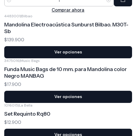
Cantidad
Comprar ahora
4483001
|
Bilbao
Mandolina Electroacústica Sunburst Bilbao. M30T-
Sb
$139.900
Ver opciones
3475016
|
Music Bags
Funda Music Bags de 10 mm. para Mandolina color
Negro MANBAG
$17.900
Ver opciones
1016015
|
La Bella
Set Requinto Rq80
$12.900
Ver opciones