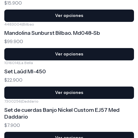
$15.900
Ver opciones
4483004
|
Bilbao
Mandolina Sunburst Bilbao. Md048-Sb
$99.900
Ver opciones
1016014
|
La Bella
Set Laúd Ml-450
$22.900
Ver opciones
7300256
|
Daddario
Set de cuerdas Banjo Nickel Custom EJ57 Med
Daddario
$7.900
Ver opciones