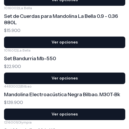
1016002
|
La Bella
Set de Cuerdas para Mandolina La Bella 0.9 - 0.36
880L
$15.900
Ver opciones
1016012
|
La Bella
Set Bandurria Mb-550
$22.900
Ver opciones
4483002
|
Bilbao
Mandolina Electroacústica Negra Bilbao. M30T-Bk
$139.900
Ver opciones
1216001
|
Olympia