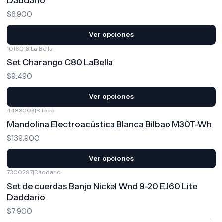
Daddario
$6.900
Ver opciones
1016013
|
La Bella
Set Charango C80 LaBella
$9.490
Ver opciones
4483003
|
Bilbao
Mandolina Electroacústica Blanca Bilbao M30T-Wh
$139.900
Ver opciones
7300297
|
Daddario
Set de cuerdas Banjo Nickel Wnd 9-20 EJ60 Lite
Daddario
$7.900