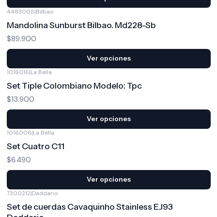
4483005
|
Bilbao
Mandolina Sunburst Bilbao. Md228-Sb
$89.900
Ver opciones
1016016
|
La Bella
Set Tiple Colombiano Modelo: Tpc
$13.900
Ver opciones
1016006
|
La Bella
Set Cuatro C11
$6.490
Ver opciones
7300212
|
Daddario
Set de cuerdas Cavaquinho Stainless EJ93