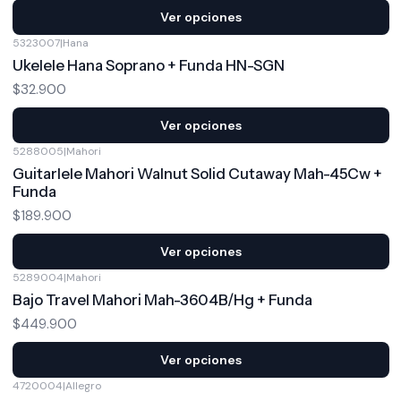
Ver opciones
5323007
|
Hana
Ukelele Hana Soprano + Funda HN-SGN
$32.900
Ver opciones
5288005
|
Mahori
Guitarlele Mahori Walnut Solid Cutaway Mah-45Cw +
Funda
$189.900
Ver opciones
5289004
|
Mahori
Bajo Travel Mahori Mah-3604B/Hg + Funda
$449.900
Ver opciones
4720004
|
Allegro