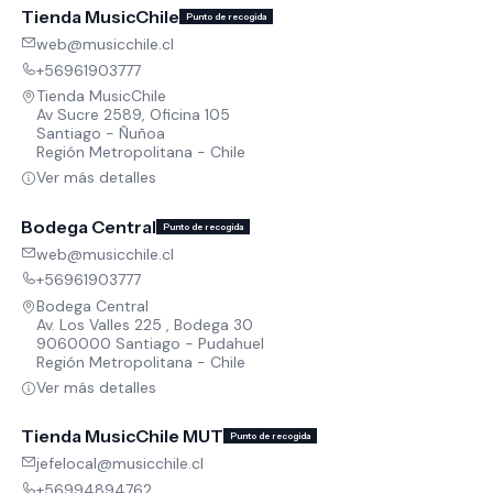
Tienda MusicChile
Punto de recogida
web@musicchile.cl
+56961903777
Tienda MusicChile
Av Sucre 2589, Oficina 105
Santiago - Ñuñoa
Región Metropolitana - Chile
Ver más detalles
Bodega Central
Punto de recogida
web@musicchile.cl
+56961903777
Bodega Central
Av. Los Valles 225 , Bodega 30
9060000 Santiago - Pudahuel
Región Metropolitana - Chile
Ver más detalles
Tienda MusicChile MUT
Punto de recogida
jefelocal@musicchile.cl
+56994894762