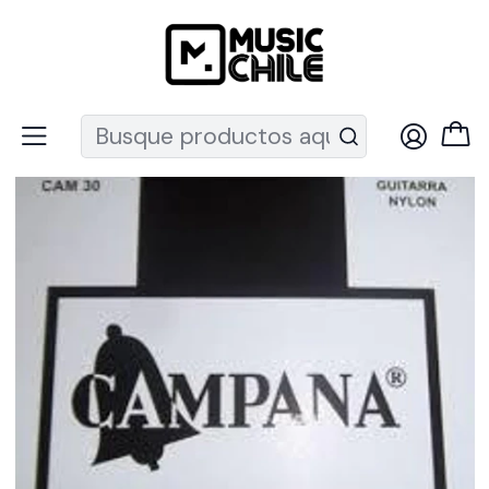
Recuerda que ahora nos puedes encontrar en el MUT
Inicio
Instrumentos de Cuerda
Ukeleles
Accesorios
Cuerdas ukelele
Set guitarra clásica CAM30