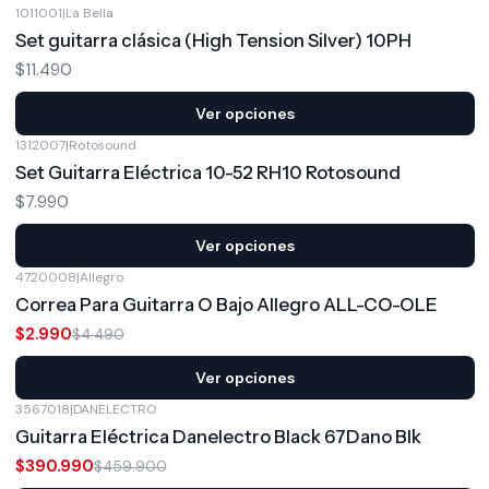
1011001
|
La Bella
Set guitarra clásica (High Tension Silver) 10PH
$11.490
Ver opciones
1312007
|
Rotosound
Set Guitarra Eléctrica 10-52 RH10 Rotosound
$7.990
Ver opciones
4720008
|
Allegro
-33%
OFF
Correa Para Guitarra O Bajo Allegro ALL-CO-OLE
$2.990
$4.490
Ver opciones
3567018
|
DANELECTRO
-15%
OFF
Guitarra Eléctrica Danelectro Black 67Dano Blk
$390.990
$459.900