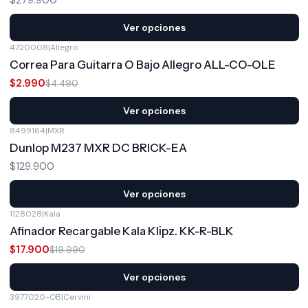
Ver opciones
4720008
|
Allegro
-33%
OFF
Correa Para Guitarra O Bajo Allegro ALL-CO-OLE
$2.990
$4.490
Ver opciones
8499164
|
MXR
Dunlop M237 MXR DC BRICK-EA
$129.900
Ver opciones
1128028
|
Kala
-10%
OFF
Afinador Recargable Kala Klipz. KK-R-BLK
$17.900
$19.990
Ver opciones
3977020-OB
|
Cervini