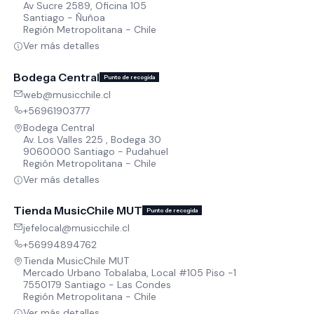
Av Sucre 2589, Oficina 105
Santiago - Ñuñoa
Región Metropolitana - Chile
Ver más detalles
Bodega Central
Punto de recogida
web@musicchile.cl
+56961903777
Bodega Central
Av. Los Valles 225 , Bodega 30
9060000 Santiago - Pudahuel
Región Metropolitana - Chile
Ver más detalles
Tienda MusicChile MUT
Punto de recogida
jefelocal@musicchile.cl
+56994894762
Tienda MusicChile MUT
Mercado Urbano Tobalaba, Local #105 Piso -1
7550179 Santiago - Las Condes
Región Metropolitana - Chile
Ver más detalles