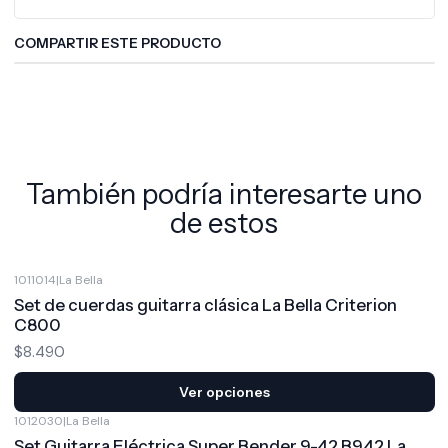
COMPARTIR ESTE PRODUCTO
También podría interesarte uno
de estos
1011014
|
La Bella
Set de cuerdas guitarra clásica La Bella Criterion
C800
$8.490
Ver opciones
1012030
|
La Bella
Set Guitarra Eléctrica Super Bender 9-42 B942 La