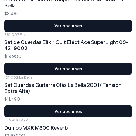
Bella
$8.490
Ver opciones
8511007
|
Elixir
Set de Cuerdas Elixir Guit Eléct Ace SuperLight 09-
42 19002
$19.900
Ver opciones
1011002
|
La Bella
Set Cuerdas Guitarra Clás La Bella 2001 (Tensión
Extra Alta)
$11.490
Ver opciones
8499176
|
MXR
Dunlop MXR M300 Reverb
$279.900