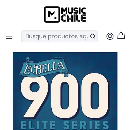
Recuerda que ahora nos puedes encontrar en el MUT
Inicio
Instrumentos de Cuerda
Guitarras
Cuerdas guitarra
Cuerdas Nylon
Set guitarra clásica (Agudas Doradas) 900