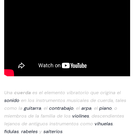
Una
cuerda
es el elemento vibratorio que origina el
sonido
en los instrumentos musicales de cuerda, tales
como la
guitarra
, el
contrabajo
, el
arpa
, el
piano
, o
miembros de la familia de los
violines
, descendientes
lejanos de antiguos instrumentos como
vihuelas
,
fidulas
,
rabeles
y
salterios
.