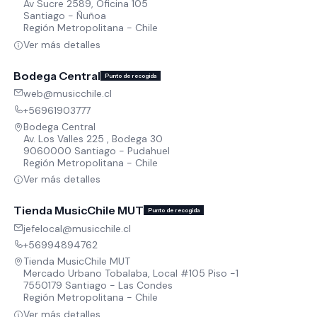
Av Sucre 2589, Oficina 105
Santiago - Ñuñoa
Región Metropolitana - Chile
Ver más detalles
Bodega Central
Punto de recogida
web@musicchile.cl
+56961903777
Bodega Central
Av. Los Valles 225 , Bodega 30
9060000 Santiago - Pudahuel
Región Metropolitana - Chile
Ver más detalles
Tienda MusicChile MUT
Punto de recogida
jefelocal@musicchile.cl
+56994894762
Tienda MusicChile MUT
Mercado Urbano Tobalaba, Local #105 Piso -1
7550179 Santiago - Las Condes
Región Metropolitana - Chile
Ver más detalles