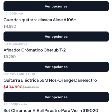
Ver opciones
4511001
|
Alice
Cuerdas guitarra clásica Alice A106H
$4.890
Ver opciones
1934022
|
Cherub
Afinador Crómatico Cherub T-2
$5.290
Ver opciones
3567022
|
DANELECTRO
-10%
OFF
Guitarra Eléctrica 59M Nos-Orange Danelectro
$404.990
$449.900
Ver opciones
4915001
|
Pirastro
Set Chromcor E-Ball Pirastro Para Violín 319020