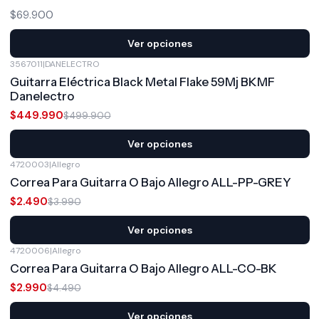
$69.900
Ver opciones
3567011
|
DANELECTRO
-10%
OFF
Guitarra Eléctrica Black Metal Flake 59Mj BKMF
Danelectro
$449.990
$499.900
Ver opciones
4720003
|
Allegro
-38%
OFF
Correa Para Guitarra O Bajo Allegro ALL-PP-GREY
$2.490
$3.990
Ver opciones
4720006
|
Allegro
-33%
OFF
Correa Para Guitarra O Bajo Allegro ALL-CO-BK
$2.990
$4.490
Ver opciones