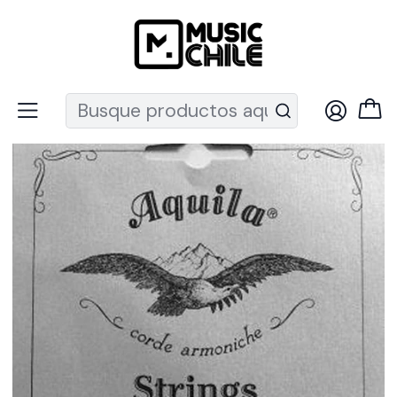
Recuerda que ahora nos puedes encontrar en el MUT
Inicio
Instrumentos de Cuerda
Guitarras
Cuerdas guitarra
Set cuerdas guitarra clásica aquila MT ZAFFIRO 129C