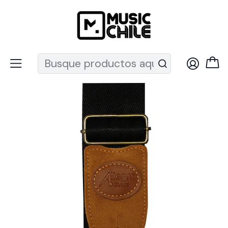
Recuerda que ahora nos puedes encontrar en el MUT
Inicio
Instrumentos de Cuerda
Guitarras
Acc. Guitarra
Correas guitarra
Correa Para Guitarra O Bajo Allegro ALL-NY-BK