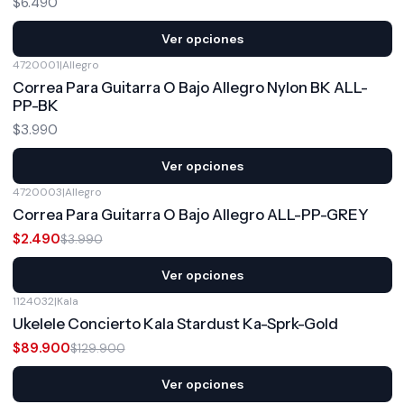
$6.490
Ver opciones
4720001
|
Allegro
Correa Para Guitarra O Bajo Allegro Nylon BK ALL-
PP-BK
$3.990
Ver opciones
4720003
|
Allegro
-38%
OFF
Correa Para Guitarra O Bajo Allegro ALL-PP-GREY
$2.490
$3.990
Ver opciones
1124032
|
Kala
-31%
OFF
Ukelele Concierto Kala Stardust Ka-Sprk-Gold
$89.900
$129.900
Ver opciones