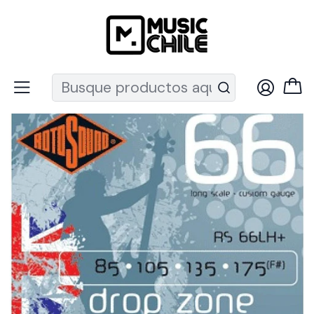
Recuerda que ahora nos puedes encontrar en el MUT
Inicio
Instrumentos de Cuerda
Bajos
Cuerdas bajo
Set Bajo Eléctrico Drop Zone 85-175 Rs66Lh+