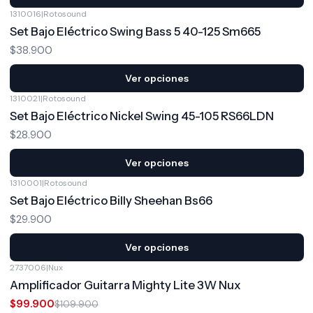
1310016
|
Rotosound
Set Bajo Eléctrico Swing Bass 5 40-125 Sm665
$38.900
Ver opciones
1310021
|
Rotosound
Set Bajo Eléctrico Nickel Swing 45-105 RS66LDN
$28.900
Ver opciones
1310001
|
Rotosound
Set Bajo Eléctrico Billy Sheehan Bs66
$29.900
Ver opciones
2737006
|
Nux
-9%
OFF
Amplificador Guitarra Mighty Lite 3W Nux
$99.900
$109.900