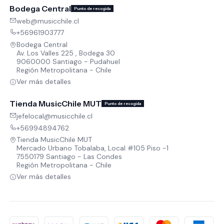
Bodega Central
Punto de recogida
web@musicchile.cl
+56961903777
Bodega Central
Av. Los Valles 225 , Bodega 30
9060000 Santiago - Pudahuel
Región Metropolitana - Chile
Ver más detalles
Tienda MusicChile MUT
Punto de recogida
jefelocal@musicchile.cl
+56994894762
Tienda MusicChile MUT
Mercado Urbano Tobalaba, Local #105 Piso -1
7550179 Santiago - Las Condes
Región Metropolitana - Chile
Ver más detalles