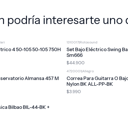
 podría interesarte uno 
Mari
1310017
|
Rotosound
ctrico 4 50-105 50-105 750H
Set Bajo Eléctrico Swing Ba
Sm666
$44.900
a
4720001
|
Allegro
nservatorio Almansa 457 M
Correa Para Guitarra O Baj
Nylon BK ALL-PP-BK
$3.990
sica Bilbao BIL-44-BK +