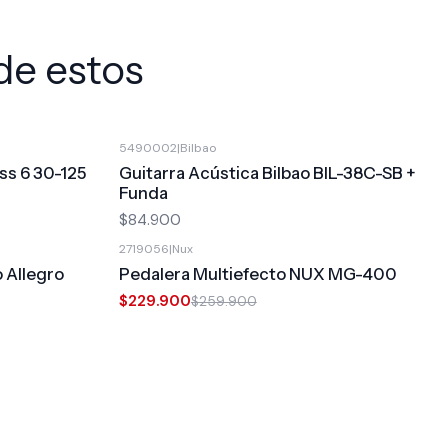
de estos
5490002
|
Bilbao
ss 6 30-125
Guitarra Acústica Bilbao BIL-38C-SB +
Funda
$84.900
2719056
|
Nux
-12%
OFF
o Allegro
Pedalera Multiefecto NUX MG-400
$229.900
$259.900