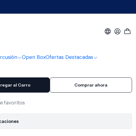
 30-130 770
léctrico 6 30-130 770
rcusión
Open Box
Ofertas Destacadas
regar al Carro
Comprar ahora
de favoritos
icaciones