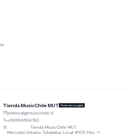
ión
Tienda MusicChile MUT
Punto de recogida
jefelocal@musicchile.cl
+56994894762
Tienda MusicChile MUT
Mercado Urbano Tobalaba, Local #105 Piso -1