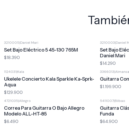
También
3210005
|
Daniel Mari
3210003
|
Daniel 
Set Bajo Eléctrico 5 45-130 765M
Set Bajo Elé
Daniel Mari
$18.390
$14.290
1124031
|
Kala
3366013
|
Almans
Ukelele Concierto Kala Sparkle Ka-Sprk-
Guitarra Co
Aqua
$1.199.900
$129.900
4721035
|
Allegro
5411007
|
Bilbao
Correa Para Guitarra O Bajo Allegro
Guitarra Clá
Modelo ALL-HT-85
Funda
$6.490
$64.900