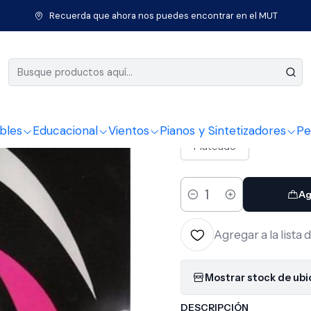
trumentos de Cuerda
Bajos
Cuerdas bajo
Set Bajo Eléctrico 6
Recuerda que ahora nos puedes encontrar en el MUT
|
Set Bajo E
COLOR
bles
Educacional
Vientos
Pianos y Sintetizadores
Pe
Plateado
Ag
Cantidad
Agregar a la lista 
Mostrar stock de ub
DESCRIPCIÓN